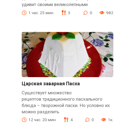
удивит своими великолепными
1 час. 25 мин.
3
0
982
Царская заварная Пасха
Существует множество
рецептов традиционного пасхального
блюда – творожной пасхи. Но условно их
можно разделить
12 час. 20 мин.
4
0
1к.