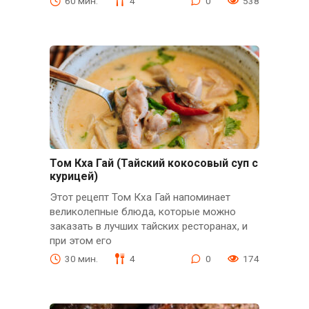
60 мин.
4
0
538
Том Кха Гай (Тайский кокосовый суп с
курицей)
Этот рецепт Том Кха Гай напоминает
великолепные блюда, которые можно
заказать в лучших тайских ресторанах, и
при этом его
30 мин.
4
0
174