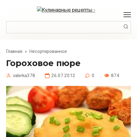
Перейти
к
контенту
Поиск:
Главная
»
Несортированное
Гороховое пюре
valerka378
26.07.2012
0
874