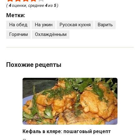
(
4
оценки, среднее
4
из
5
)
Метки:
На обед
На ужин
Русская кухня
Варить
Горячим
Охлаждённым
Похожие рецепты
Кефаль в кляре: пошаговый рецепт