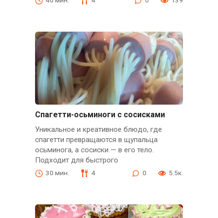
40 мин.
4
0
139
Спагетти-осьминоги с сосисками
Уникальное и креативное блюдо, где
спагетти превращаются в щупальца
осьминога, а сосиски — в его тело.
Подходит для быстрого
30 мин.
4
0
5.5к.