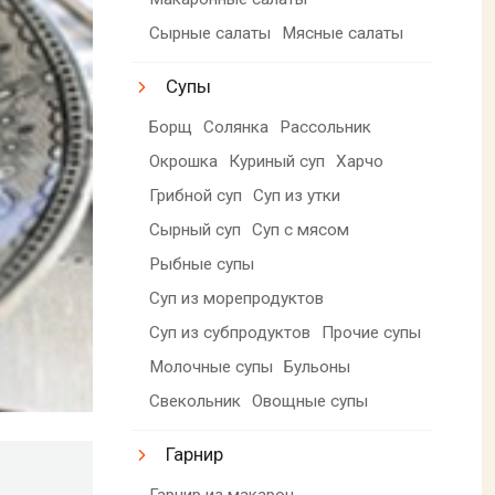
Сырные салаты
Мясные салаты
Супы
Борщ
Солянка
Рассольник
Окрошка
Куриный суп
Харчо
Грибной суп
Суп из утки
Сырный суп
Суп с мясом
Рыбные супы
Суп из морепродуктов
Суп из субпродуктов
Прочие супы
Молочные супы
Бульоны
Свекольник
Овощные супы
Гарнир
Гарнир из макарон