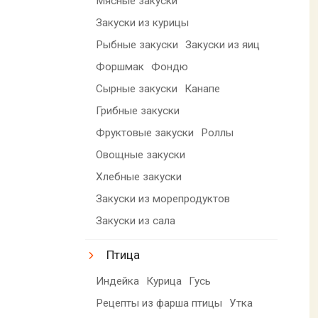
Мясные закуски
Закуски из курицы
Рыбные закуски
Закуски из яиц
Форшмак
Фондю
Сырные закуски
Канапе
Грибные закуски
Фруктовые закуски
Роллы
Овощные закуски
Хлебные закуски
Закуски из морепродуктов
Закуски из сала
Птица
Индейка
Курица
Гусь
Рецепты из фарша птицы
Утка