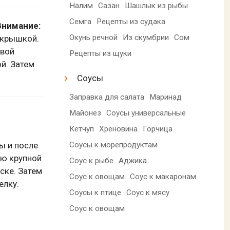
Налим
Сазан
Шашлык из рыбы
Семга
Рецепты из судака
Внимание:
Окунь речной
Из скумбрии
Сом
 крышкой.
овой
Рецепты из щуки
й. Затем
Соусы
Заправка для салата
Маринад
Майонез
Соусы универсальные
Кетчуп
Хреновина
Горчица
Соусы к морепродуктам
ы и после
ью крупной
Соус к рыбе
Аджика
ске. Затем
Соус к овощам
Соус к макаронам
елку.
Соусы к птице
Соус к мясу
Соус к овощам