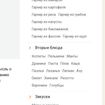
Гарнир из картофеля
Гарнир из риса
Гарнир из грибов
Гарнир из капусты
Гарнир из баклажанов
Гарнир из фасоли
Гарнир из круп
Вторые блюда
Котлеты
Пельмени
Манты
Драники
Паста
Плов
Каша
мысль о
Паэлья
Лазанья
Лагман
Азу
манию
Омлет
Хинкали
Ризотто
и
Вареники
Голубцы
Закуски