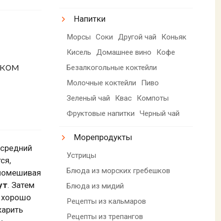
Напитки
Морсы
Соки
Другой чай
Коньяк
Кисель
Домашнее вино
Кофе
уком
Безалкогольные коктейли
Молочные коктейли
Пиво
Зеленый чай
Квас
Компоты
Фруктовые напитки
Черный чай
Морепродукты
 средний
Устрицы
ся,
Блюда из морских гребешков
 помешивая
ут
. Затем
Блюда из мидий
е хорошо
Рецепты из кальмаров
жарить
Рецепты из трепангов