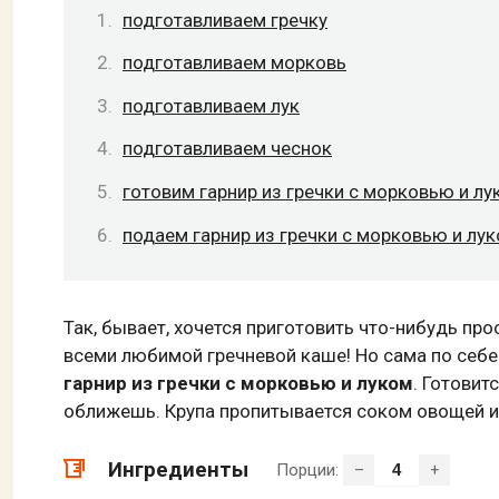
подготавливаем гречку
подготавливаем морковь
подготавливаем лук
подготавливаем чеснок
готовим гарнир из гречки с морковью и лу
подаем гарнир из гречки с морковью и лу
Так, бывает, хочется приготовить что-нибудь про
всеми любимой гречневой каше! Но сама по себ
гарнир из гречки с морковью и луком
. Готовит
оближешь. Крупа пропитывается соком овощей и
Ингредиенты
Порции:
–
+