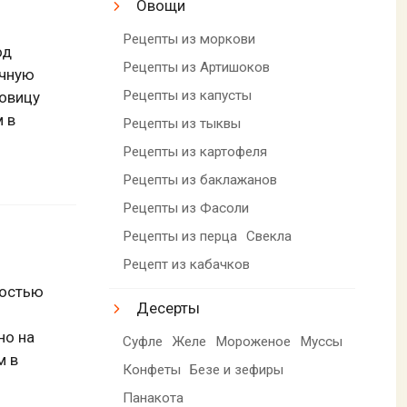
Овощи
Рецепты из моркови
од
Рецепты из Артишоков
очную
Рецепты из капусты
ковицу
 в
Рецепты из тыквы
Рецепты из картофеля
Рецепты из баклажанов
Рецепты из Фасоли
Рецепты из перца
Свекла
Рецепт из кабачков
костью
Десерты
но на
Суфле
Желе
Мороженое
Муссы
м в
Конфеты
Безе и зефиры
Панакота