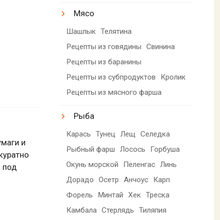
Мясо
Шашлык
Телятина
Рецепты из говядины
Свинина
Рецепты из баранины
Рецепты из субпродуктов
Кролик
Рецепты из мясного фарша
Рыба
Карась
Тунец
Лещ
Селедка
умаги и
Рыбный фарш
Лосось
Горбуша
куратно
Окунь морской
Пеленгас
Линь
 под
Дорадо
Осетр
Анчоус
Карп
Форель
Минтай
Хек
Треска
Камбала
Стерлядь
Тиляпия