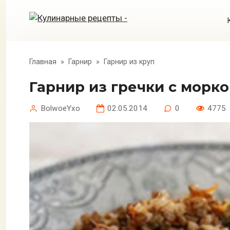
Перейти
к
контенту
Главная
»
Гарнир
»
Гарнир из круп
Гарнир из гречки с морк
BolwoeYxo
02.05.2014
0
4775