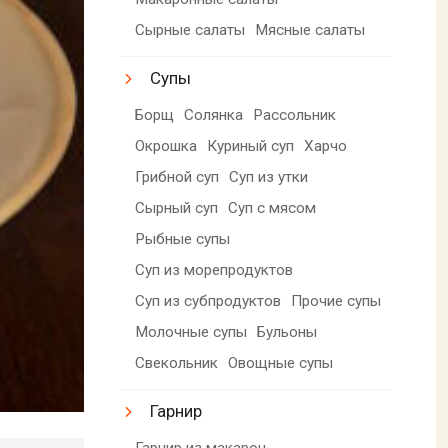
Сырные салаты
Мясные салаты
Супы
Борщ
Солянка
Рассольник
Окрошка
Куриный суп
Харчо
Грибной суп
Суп из утки
Сырный суп
Суп с мясом
Рыбные супы
Суп из морепродуктов
Суп из субпродуктов
Прочие супы
Молочные супы
Бульоны
Свекольник
Овощные супы
Гарнир
Гарнир из макарон