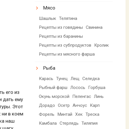
Мясо
Шашлык
Телятина
Рецепты из говядины
Свинина
Рецепты из баранины
Рецепты из субпродуктов
Кролик
Рецепты из мясного фарша
Рыба
Карась
Тунец
Лещ
Селедка
Рыбный фарш
Лосось
Горбуша
ть его из
Окунь морской
Пеленгас
Линь
и дать ему
Дорадо
Осетр
Анчоус
Карп
туры. Этот
:
ни в коем
Форель
Минтай
Хек
Треска
ка наш
Камбала
Стерлядь
Тиляпия
 шагу.