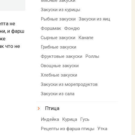
Мясные закуски
Закуски из курицы
Рыбные закуски
Закуски из яиц
пта не
Форшмак
Фондю
ни, и фарш
Сырные закуски
Канапе
 же
к что не
Грибные закуски
Фруктовые закуски
Роллы
Овощные закуски
Хлебные закуски
Закуски из морепродуктов
Закуски из сала
Птица
Индейка
Курица
Гусь
Рецепты из фарша птицы
Утка