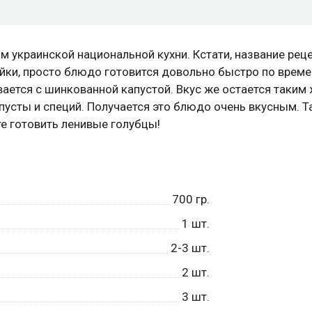
 украинской национальной кухни. Кстати, название реце
яйки, просто блюдо готовится довольно быстро по време
вается с шинкованной капустой. Вкус же остается таким
усты и специй. Получается это блюдо очень вкусным. Та
те готовить ленивые голубцы!
700
гр.
1
шт.
2-3
шт.
2
шт.
3
шт.