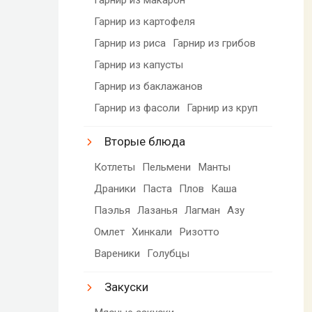
Гарнир из картофеля
Гарнир из риса
Гарнир из грибов
Гарнир из капусты
Гарнир из баклажанов
Гарнир из фасоли
Гарнир из круп
Вторые блюда
Котлеты
Пельмени
Манты
Драники
Паста
Плов
Каша
Паэлья
Лазанья
Лагман
Азу
Омлет
Хинкали
Ризотто
Вареники
Голубцы
Закуски