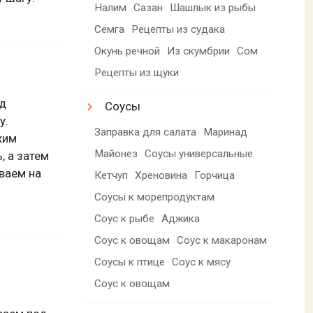
Налим
Сазан
Шашлык из рыбы
Семга
Рецепты из судака
Окунь речной
Из скумбрии
Сом
Рецепты из щуки
од
Соусы
у.
Заправка для салата
Маринад
жим
Майонез
Соусы универсальные
, а затем
ваем на
Кетчуп
Хреновина
Горчица
Соусы к морепродуктам
Соус к рыбе
Аджика
Соус к овощам
Соус к макаронам
Соусы к птице
Соус к мясу
Соус к овощам