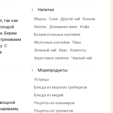
Напитки
Морсы
Соки
Другой чай
Коньяк
, так как
молодой
Кисель
Домашнее вино
Кофе
а. Берем
Безалкогольные коктейли
стряхиваем
Молочные коктейли
Пиво
у. С
Зеленый чай
Квас
Компоты
в
Фруктовые напитки
Черный чай
Морепродукты
Устрицы
Блюда из морских гребешков
Блюда из мидий
овощной
Рецепты из кальмаров
жариваем,
Рецепты из трепангов