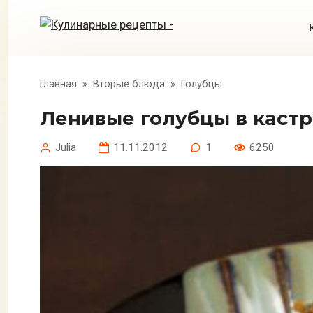
Перейти
к
контенту
Главная
»
Вторые блюда
»
Голубцы
Ленивые голубцы в каст
Julia
11.11.2012
1
6250