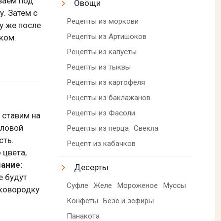
ваем под
Овощи
. Затем с
Рецепты из моркови
у же после
Рецепты из Артишоков
ком.
Рецепты из капусты
Рецепты из тыквы
Рецепты из картофеля
Рецепты из баклажанов
Рецепты из Фасоли
 ставим на
оловой
Рецепты из перца
Свекла
сть.
Рецепт из кабачков
 цвета,
ание:
Десерты
е будут
Суфле
Желе
Мороженое
Муссы
сковородку
Конфеты
Безе и зефиры
Панакота