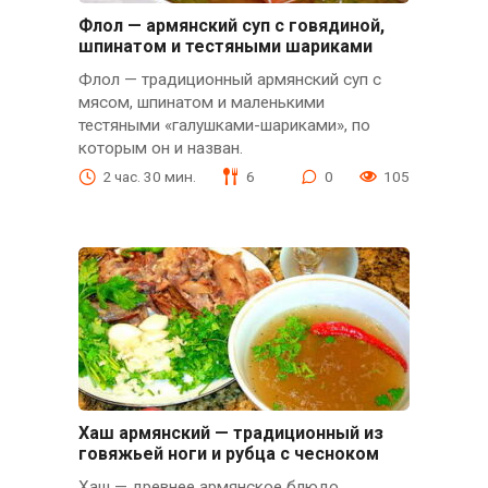
Флол — армянский суп с говядиной,
шпинатом и тестяными шариками
Флол — традиционный армянский суп с
мясом, шпинатом и маленькими
тестяными «галушками-шариками», по
которым он и назван.
2 час. 30 мин.
6
0
105
Хаш армянский — традиционный из
говяжьей ноги и рубца с чесноком
Хаш — древнее армянское блюдо,