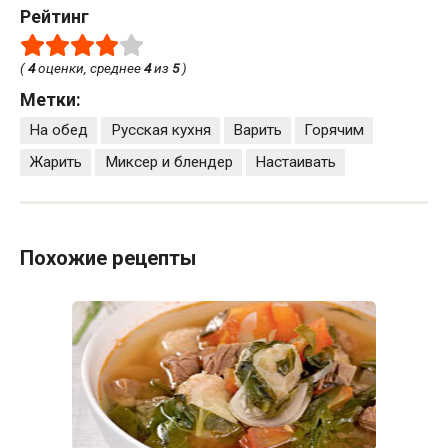
Рейтинг
(
4
оценки, среднее
4
из
5
)
Метки:
На обед
Русская кухня
Варить
Горячим
Жарить
Миксер и блендер
Настаивать
Похожие рецепты