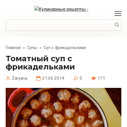
Перейти
к
контенту
Поиск:
Главная
»
Супы
»
Суп с фрикадельками
Томатный суп с
фрикадельками
Zaryana
21.06.2014
0
171