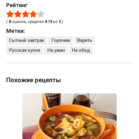
Рейтинг
(
8
оценок, среднее
4.13
из
5
)
Метки:
Сытный завтрак
Горячим
Варить
Русская кухня
На ужин
На обед
Похожие рецепты