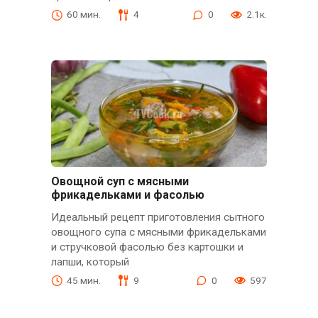
60 мин.
4
0
2.1к.
Овощной суп с мясными
фрикадельками и фасолью
Идеальный рецепт приготовления сытного
овощного супа с мясными фрикадельками
и стручковой фасолью без картошки и
лапши, который
45 мин.
9
0
597