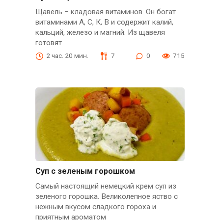
Щавель – кладовая витаминов. Он богат
витаминами А, С, К, В и содержит калий,
кальций, железо и магний. Из щавеля
готовят
2 час. 20 мин.
7
0
715
Суп с зеленым горошком
Самый настоящий немецкий крем суп из
зеленого горошка. Великолепное яство с
нежным вкусом сладкого гороха и
приятным ароматом