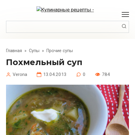
Перейти
к
контенту
Поиск:
Главная
»
Супы
»
Прочие супы
Похмельный суп
Verona
13.04.2013
0
784