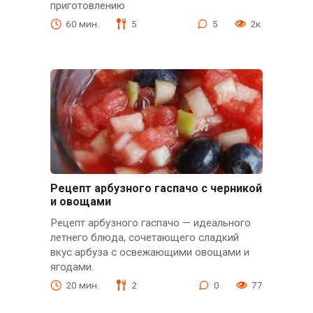
приготовлению
60 мин.
5
5
2к.
Рецепт арбузного гаспачо с черникой
и овощами
Рецепт арбузного гаспачо — идеального
летнего блюда, сочетающего сладкий
вкус арбуза с освежающими овощами и
ягодами.
20 мин.
2
0
77