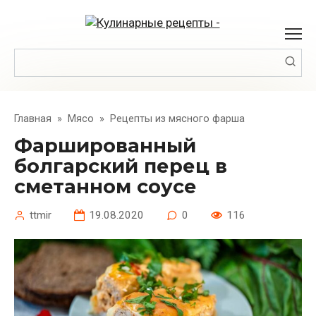
Перейти
к
контенту
Поиск:
Главная
»
Мясо
»
Рецепты из мясного фарша
Фаршированный
болгарский перец в
сметанном соусе
ttmir
19.08.2020
0
116