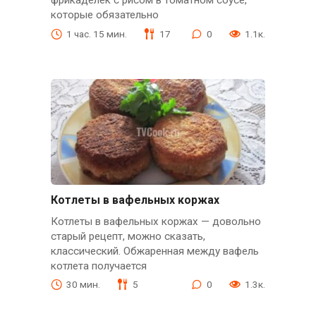
фрикаделек с рисом в томатном соусе,
которые обязательно
1 час. 15 мин.
17
0
1.1к.
Котлеты в вафельных коржах
Котлеты в вафельных коржах — довольно
старый рецепт, можно сказать,
классический. Обжаренная между вафель
котлета получается
30 мин.
5
0
1.3к.