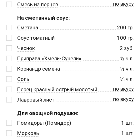
по вкусу
Смесь из перцев
На сметанный соус:
Сметана
200
гр.
Соус томатный
100
гр.
Чеснок
2
зуб.
Приправа «Хмели-Сунели»
½
ч.л.
Кориандр семена
⅓
ч.л.
Соль
⅓
ч.л.
по вкусу
Перец красный острый молотый
по вкусу
Лавровый лист
Для овощной подушки:
Помидоры (Помидор)
1
шт.
Морковь
1
шт.