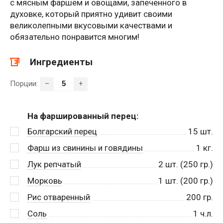
с мясным фаршем и овощами, запеченного в
духовке, который приятно удивит своими
великолепными вкусовыми качествами и
обязательно понравится многим!
Ингредиенты
Порции:
–
+
На фаршированный перец:
Болгарский перец
15
шт.
Фарш из свинины и говядины
1
кг.
Лук репчатый
2
шт. (250 гр.)
Морковь
1
шт. (200 гр.)
Рис отваренный
200
гр.
Соль
1
ч.л.