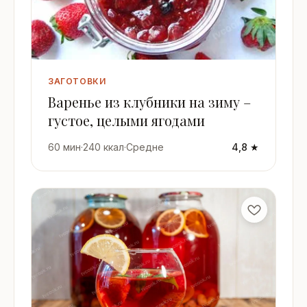
ЗАГОТОВКИ
Варенье из клубники на зиму –
густое, целыми ягодами
60 мин
·
240 ккал
·
Средне
4,8 ★