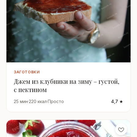
ЗАГОТОВКИ
Джем из клубники на зиму – густой,
с пектином
25 мин
·
220 ккал
·
Просто
4,7 ★