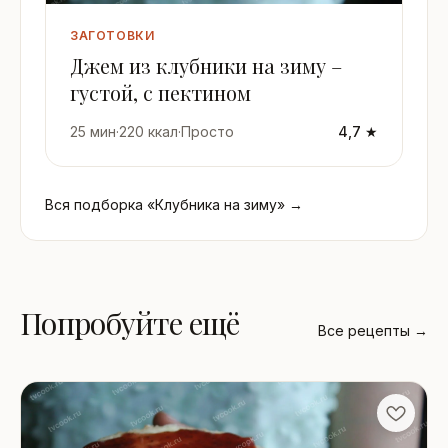
ЗАГОТОВКИ
Джем из клубники на зиму –
густой, с пектином
25 мин
·
220 ккал
·
Просто
4,7 ★
Вся подборка «Клубника на зиму» →
Попробуйте ещё
Все рецепты →