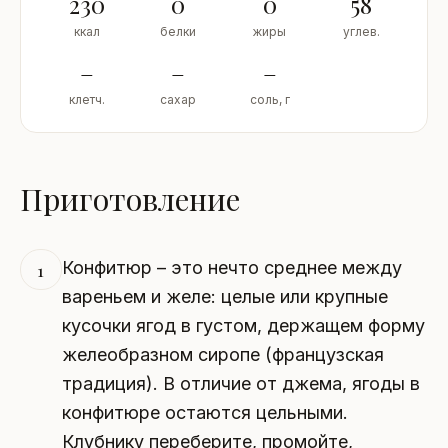
230
0
0
58
ккал
белки
жиры
углев.
–
–
–
клетч.
сахар
соль, г
Приготовление
Конфитюр – это нечто среднее между
1
вареньем и желе: целые или крупные
кусочки ягод в густом, держащем форму
желеобразном сиропе (французская
традиция). В отличие от джема, ягоды в
конфитюре остаются цельными.
Клубнику переберите, промойте,