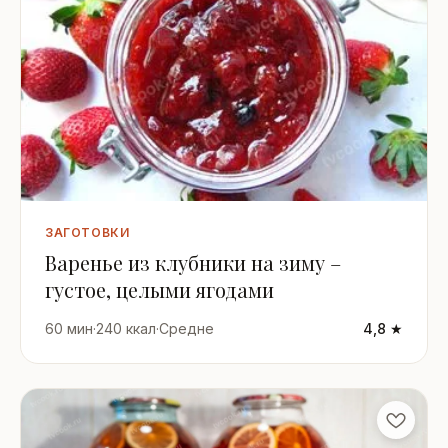
ЗАГОТОВКИ
Варенье из клубники на зиму –
густое, целыми ягодами
60 мин
·
240 ккал
·
Средне
4,8 ★