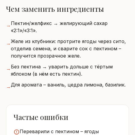
Чем заменить ингредиенты
Пектин/желфикс → желирующий сахар
→
«2:1»/«3:1».
Желе из клубники: протрите ягоды через сито,
→
отделив семена, и сварите сок с пектином –
получится прозрачное желе.
Без пектина → уварить дольше с тёртым
→
яблоком (в нём есть пектин).
Для аромата – ваниль, цедра лимона, базилик.
→
Частые ошибки
Переварили с пектином – ягоды