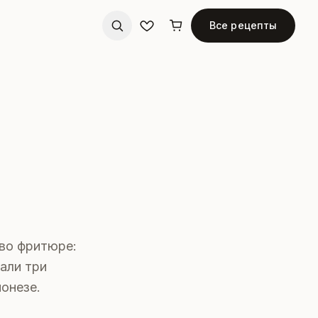
Все рецепты
 во фритюре:
али три
йонезе.