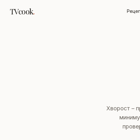
TVcook
.
Реце
Хворост – п
миниму
провер