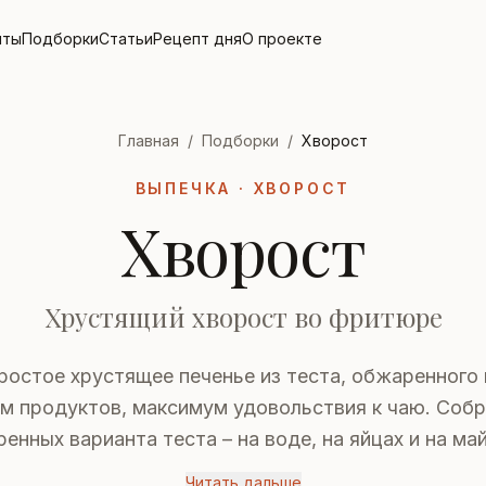
пты
Подборки
Статьи
Рецепт дня
О проекте
Главная
/
Подборки
/
Хворост
ВЫПЕЧКА · ХВОРОСТ
Хворост
Хрустящий хворост во фритюре
ростое хрустящее печенье из теста, обжаренного
м продуктов, максимум удовольствия к чаю. Собр
енных варианта теста – на воде, на яйцах и на ма
Читать дальше