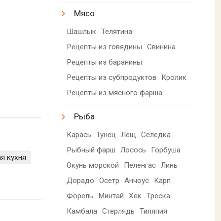
Мясо
Шашлык
Телятина
Рецепты из говядины
Свинина
Рецепты из баранины
Рецепты из субпродуктов
Кролик
Рецепты из мясного фарша
Рыба
Карась
Тунец
Лещ
Селедка
Рыбный фарш
Лосось
Горбуша
ая кухня
Окунь морской
Пеленгас
Линь
Дорадо
Осетр
Анчоус
Карп
Форель
Минтай
Хек
Треска
Камбала
Стерлядь
Тиляпия