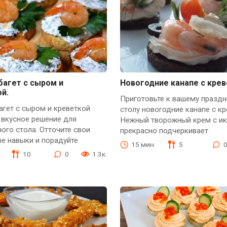
багет с сыром и
Новогодние канапе с кре
й.
Приготовьте к вашему празд
агет с сыром и креветкой
столу новогодние канапе с кр
 вкусное решение для
Нежный творожный крем с и
ого стола. Отточите свои
прекрасно подчеркивает
е навыки и порадуйте
15 мин.
5
10
0
1.3к.