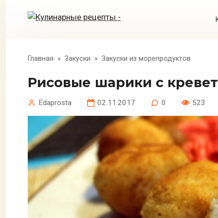
Перейти
к
контенту
Главная
»
Закуски
»
Закуски из морепродуктов
Рисовые шарики с креве
Edaprosta
02.11.2017
0
523