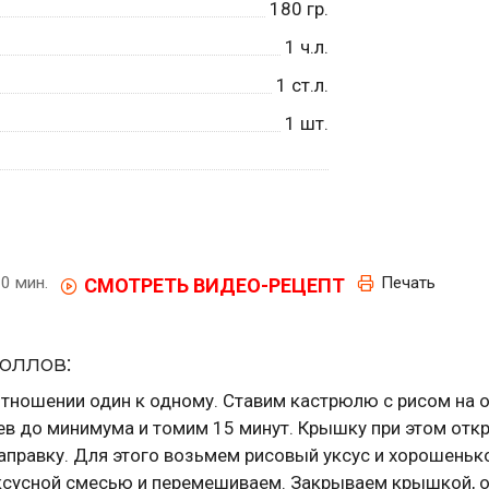
180
гр.
1
ч.л.
1
ст.л.
1
шт.
0 мин.
Печать
СМОТРЕТЬ ВИДЕО-РЕЦЕПТ
оллов:
тношении один к одному. Ставим кастрюлю с рисом на о
в до минимума и томим 15 минут. Крышку при этом отк
 заправку. Для этого возьмем рисовый уксус и хорошень
уксусной смесью и перемешиваем. Закрываем крышкой, 