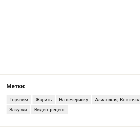
Метки:
Горячим
Жарить
На вечеринку
Азиатская, Восточн
Закуски
Видео-рецепт