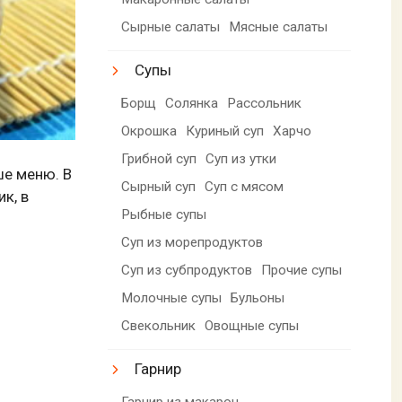
Сырные салаты
Мясные салаты
Супы
Борщ
Солянка
Рассольник
Окрошка
Куриный суп
Харчо
Грибной суп
Суп из утки
ше меню. В
Сырный суп
Суп с мясом
к, в
Рыбные супы
Суп из морепродуктов
Суп из субпродуктов
Прочие супы
Молочные супы
Бульоны
Свекольник
Овощные супы
Гарнир
Гарнир из макарон