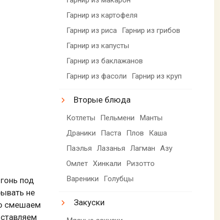
Гарнир из картофеля
Гарнир из риса
Гарнир из грибов
Гарнир из капусты
Гарнир из баклажанов
Гарнир из фасоли
Гарнир из круп
Вторые блюда
Котлеты
Пельмени
Манты
Драники
Паста
Плов
Каша
Паэлья
Лазанья
Лагман
Азу
Омлет
Хинкали
Ризотто
Вареники
Голубцы
гонь под
рывать не
Закуски
ко смешаем
оставляем