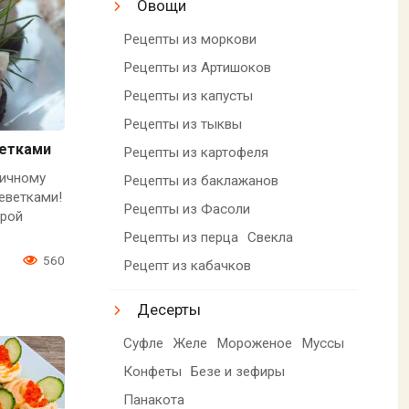
Овощи
Рецепты из моркови
Рецепты из Артишоков
Рецепты из капусты
Рецепты из тыквы
ветками
Рецепты из картофеля
ничному
Рецепты из баклажанов
еветками!
Рецепты из Фасоли
крой
Рецепты из перца
Свекла
0
560
Рецепт из кабачков
Десерты
Суфле
Желе
Мороженое
Муссы
Конфеты
Безе и зефиры
Панакота