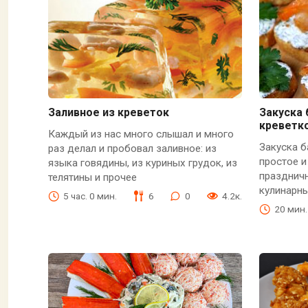
Заливное из креветок
Закуска 
креветко
Каждый из нас много слышал и много
Закуска б
раз делал и пробовал заливное: из
простое и
языка говядины, из куриных грудок, из
праздничн
телятины и прочее
кулинарны
5 час. 0 мин.
6
0
4.2к.
20 мин.