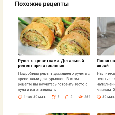
Похожие рецепты
Рулет с креветками: Детальный
Пошагов
рецепт приготовления
икрой
Подробный рецепт домашнего рулета с
Научитесь
креветками для гурманов. В этом
нежные ко
рецепте вы научитесь готовить тесто с
наполнен
нуля и изготавливать
маслом. Э
1 час. 30 мин.
8
2
284
30 мин.