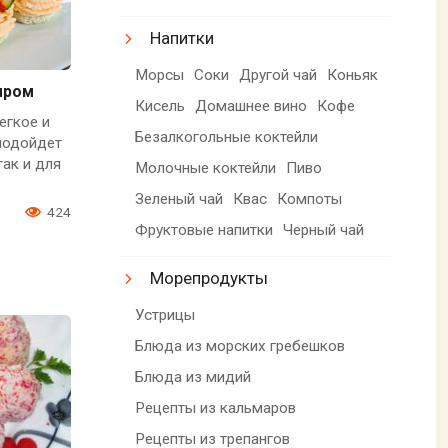
Напитки
Морсы
Соки
Другой чай
Коньяк
ыром
Кисель
Домашнее вино
Кофе
егкое и
Безалкогольные коктейли
подойдет
так и для
Молочные коктейли
Пиво
Зеленый чай
Квас
Компоты
0
424
Фруктовые напитки
Черный чай
Морепродукты
Устрицы
Блюда из морских гребешков
Блюда из мидий
Рецепты из кальмаров
Рецепты из трепангов