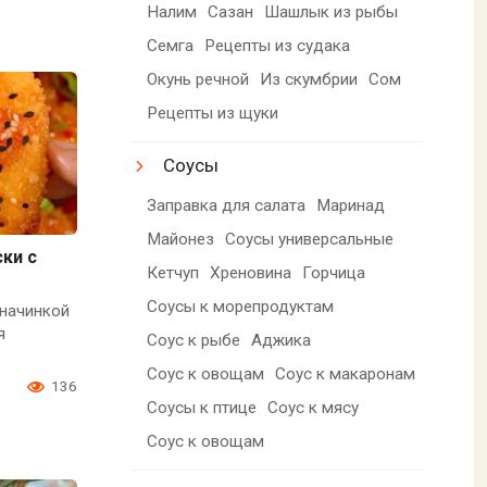
Налим
Сазан
Шашлык из рыбы
Семга
Рецепты из судака
Окунь речной
Из скумбрии
Сом
Рецепты из щуки
Соусы
Заправка для салата
Маринад
Майонез
Соусы универсальные
ки с
Кетчуп
Хреновина
Горчица
Соусы к морепродуктам
 начинкой
я
Соус к рыбе
Аджика
Соус к овощам
Соус к макаронам
0
136
Соусы к птице
Соус к мясу
Соус к овощам