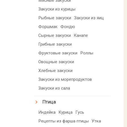
Мясные закуски
Закуски из курицы
Рыбные закуски
Закуски из яиц
Форшмак
Фондю
Сырные закуски
Канапе
Грибные закуски
Фруктовые закуски
Роллы
Овощные закуски
Хлебные закуски
Закуски из морепродуктов
Закуски из сала
Птица
Индейка
Курица
Гусь
Рецепты из фарша птицы
Утка