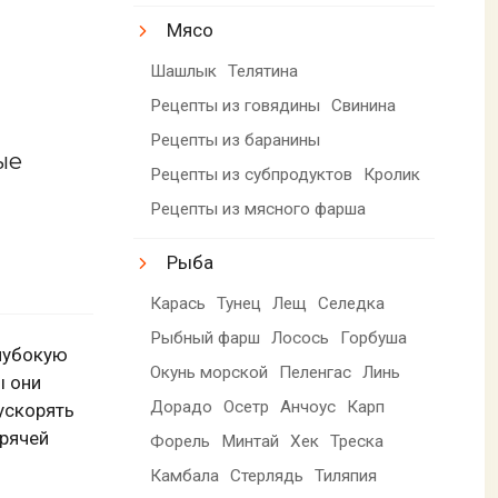
Мясо
Шашлык
Телятина
Рецепты из говядины
Свинина
Рецепты из баранины
ые
Рецепты из субпродуктов
Кролик
Рецепты из мясного фарша
Рыба
Карась
Тунец
Лещ
Селедка
Рыбный фарш
Лосось
Горбуша
лубокую
Окунь морской
Пеленгас
Линь
ы они
Дорадо
Осетр
Анчоус
Карп
ускорять
орячей
Форель
Минтай
Хек
Треска
Камбала
Стерлядь
Тиляпия