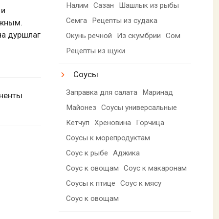
Налим
Сазан
Шашлык из рыбы
 и
Семга
Рецепты из судака
ежным.
на дуршлаг
Окунь речной
Из скумбрии
Сом
Рецепты из щуки
Соусы
Заправка для салата
Маринад
оненты
Майонез
Соусы универсальные
Кетчуп
Хреновина
Горчица
Соусы к морепродуктам
Соус к рыбе
Аджика
Соус к овощам
Соус к макаронам
Соусы к птице
Соус к мясу
Соус к овощам