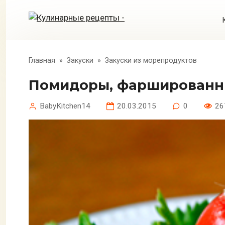
Перейти
к
контенту
Главная
»
Закуски
»
Закуски из морепродуктов
Помидоры, фаршированн
BabyKitchen14
20.03.2015
0
26