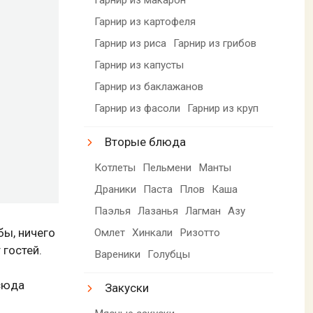
Гарнир из картофеля
Гарнир из риса
Гарнир из грибов
Гарнир из капусты
Гарнир из баклажанов
Гарнир из фасоли
Гарнир из круп
Вторые блюда
Котлеты
Пельмени
Манты
Драники
Паста
Плов
Каша
Паэлья
Лазанья
Лагман
Азу
бы, ничего
Омлет
Хинкали
Ризотто
 гостей.
Вареники
Голубцы
сюда
Закуски