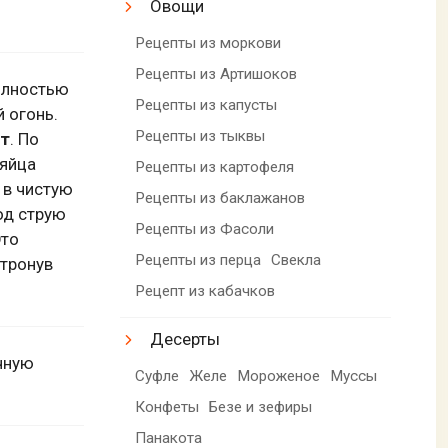
Овощи
Рецепты из моркови
Рецепты из Артишоков
олностью
Рецепты из капусты
 огонь.
Рецепты из тыквы
ут
. По
 яйца
Рецепты из картофеля
 в чистую
Рецепты из баклажанов
од струю
Рецепты из Фасоли
Это
Рецепты из перца
Свекла
атронув
Рецепт из кабачков
Десерты
чную
Суфле
Желе
Мороженое
Муссы
Конфеты
Безе и зефиры
Панакота