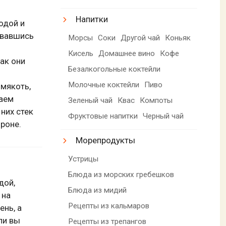
Напитки
одой и
овавшись
Морсы
Соки
Другой чай
Коньяк
я
Кисель
Домашнее вино
Кофе
ак они
Безалкогольные коктейли
Молочные коктейли
Пиво
мякоть,
ваем
Зеленый чай
Квас
Компоты
них стек
Фруктовые напитки
Черный чай
ороне.
Морепродукты
Устрицы
Блюда из морских гребешков
дой,
Блюда из мидий
 на
Рецепты из кальмаров
нь, а
ли вы
Рецепты из трепангов