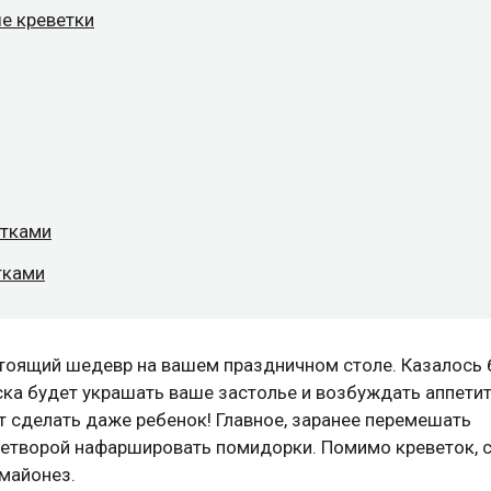
е креветки
етками
тками
тоящий шедевр на вашем праздничном столе. Казалось 
уска будет украшать ваше застолье и возбуждать аппетит
т сделать даже ребенок! Главное, заранее перемешать
детворой нафаршировать помидорки. Помимо креветок, 
 майонез.