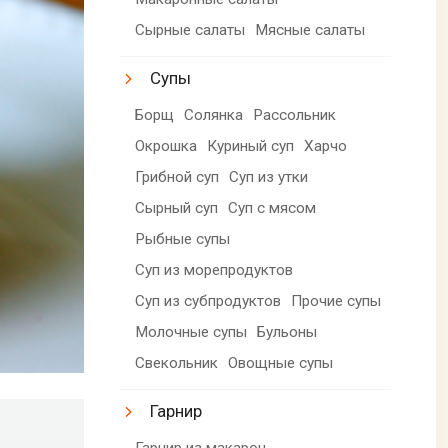
Сырные салаты
Мясные салаты
Супы
Борщ
Солянка
Рассольник
Окрошка
Куриный суп
Харчо
Грибной суп
Суп из утки
Сырный суп
Суп с мясом
Рыбные супы
Суп из морепродуктов
Суп из субпродуктов
Прочие супы
Молочные супы
Бульоны
Свекольник
Овощные супы
Гарнир
Гарнир из макарон