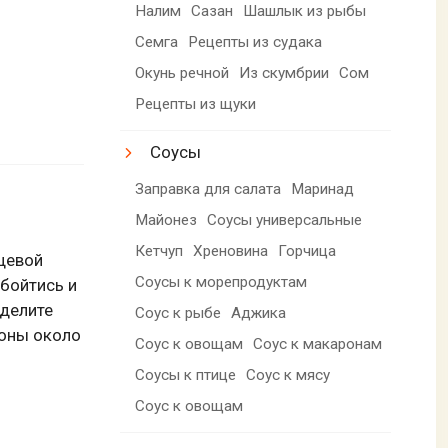
Налим
Сазан
Шашлык из рыбы
Семга
Рецепты из судака
Окунь речной
Из скумбрии
Сом
Рецепты из щуки
Соусы
Заправка для салата
Маринад
Майонез
Соусы универсальные
Кетчуп
Хреновина
Горчица
щевой
Соусы к морепродуктам
обойтись и
еделите
Соус к рыбе
Аджика
роны около
Соус к овощам
Соус к макаронам
Соусы к птице
Соус к мясу
Соус к овощам