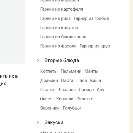
Гарнир из картофеля
Гарнир из риса
Гарнир из грибов
Гарнир из капусты
Гарнир из баклажанов
Гарнир из фасоли
Гарнир из круп
Вторые блюда
Котлеты
Пельмени
Манты
ить их в
Драники
Паста
Плов
Каша
щих
Паэлья
Лазанья
Лагман
Азу
Омлет
Хинкали
Ризотто
Вареники
Голубцы
Закуски