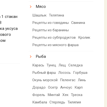
Мясо
Шашлык
Телятина
 1 стакан
В
Рецепты из говядины
Свинина
ка уксуса
Рецепты из баранины
сового
Рецепты из субпродуктов
Кролик
вом
Рецепты из мясного фарша
Рыба
Карась
Тунец
Лещ
Селедка
Рыбный фарш
Лосось
Горбуша
Окунь морской
Пеленгас
Линь
Дорадо
Осетр
Анчоус
Карп
Форель
Минтай
Хек
Треска
Камбала
Стерлядь
Тиляпия