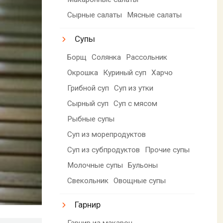
Сырные салаты
Мясные салаты
Супы
Борщ
Солянка
Рассольник
Окрошка
Куриный суп
Харчо
Грибной суп
Суп из утки
Сырный суп
Суп с мясом
Рыбные супы
Суп из морепродуктов
Суп из субпродуктов
Прочие супы
Молочные супы
Бульоны
Свекольник
Овощные супы
Гарнир
Гарнир из макарон