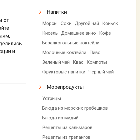
Напитки
ы от
Морсы
Соки
Другой чай
Коньяк
айте
Кисель
Домашнее вино
Кофе
аям,
Безалкогольные коктейли
еделились
рции и
Молочные коктейли
Пиво
Зеленый чай
Квас
Компоты
Фруктовые напитки
Черный чай
Морепродукты
Устрицы
Блюда из морских гребешков
Блюда из мидий
Рецепты из кальмаров
Рецепты из трепангов