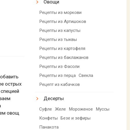
Овощи
Рецепты из моркови
Рецепты из Артишоков
Рецепты из капусты
Рецепты из тыквы
Рецепты из картофеля
Рецепты из баклажанов
Рецепты из Фасоли
Рецепты из перца
Свекла
добавить
ее острых
Рецепт из кабачков
 специей
ываем
Десерты
а
Суфле
Желе
Мороженое
Муссы
аем овощ
Конфеты
Безе и зефиры
Панакота