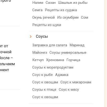
строго
Налим
Сазан
Шашлык из рыбы
Семга
Рецепты из судака
Окунь речной
Из скумбрии
Сом
Рецепты из щуки
Соусы
Заправка для салата
Маринад
т от
точной
Майонез
Соусы универсальные
После –
Кетчуп
Хреновина
Горчица
ельчаем
Соусы к морепродуктам
онент
Соус к рыбе
Аджика
Соус к овощам
Соус к макаронам
Соусы к птице
Соус к мясу
Соус к овощам