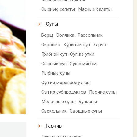
Сырные салаты
Мясные салаты
Супы
Борщ
Солянка
Рассольник
Окрошка
Куриный суп
Харчо
Грибной суп
Суп из утки
Сырный суп
Суп с мясом
Рыбные супы
Суп из морепродуктов
Суп из субпродуктов
Прочие супы
Молочные супы
Бульоны
Свекольник
Овощные супы
Гарнир
Гарнир из макарон