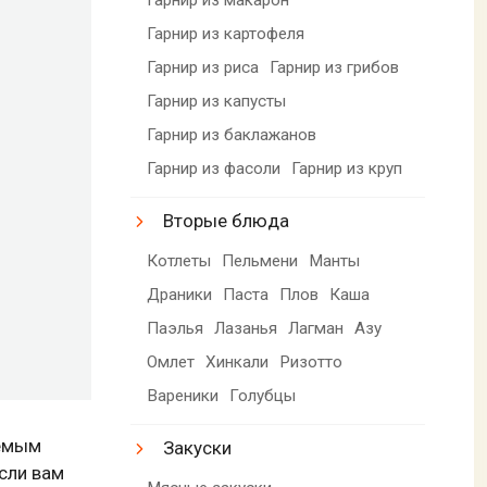
Гарнир из картофеля
Гарнир из риса
Гарнир из грибов
Гарнир из капусты
Гарнир из баклажанов
Гарнир из фасоли
Гарнир из круп
Вторые блюда
Котлеты
Пельмени
Манты
Драники
Паста
Плов
Каша
Паэлья
Лазанья
Лагман
Азу
Омлет
Хинкали
Ризотто
Вареники
Голубцы
аемым
Закуски
если вам