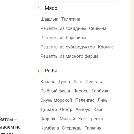
Мясо
Шашлык
Телятина
Рецепты из говядины
Свинина
Рецепты из баранины
Рецепты из субпродуктов
Кролик
Рецепты из мясного фарша
Рыба
Карась
Тунец
Лещ
Селедка
Рыбный фарш
Лосось
Горбуша
Окунь морской
Пеленгас
Линь
Дорадо
Осетр
Анчоус
Карп
Форель
Минтай
Хек
Треска
Затем –
ываем на
Камбала
Стерлядь
Тиляпия