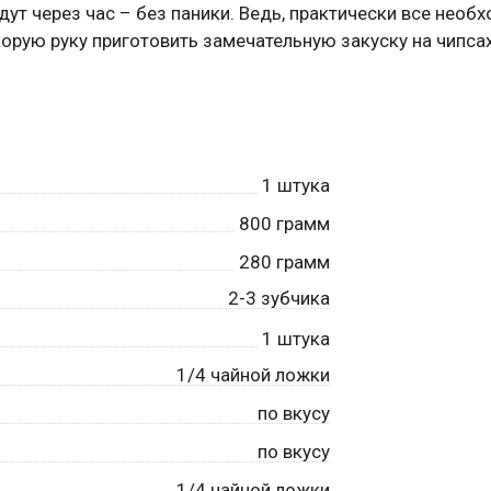
дут через час – без паники. Ведь, практически все необ
орую руку приготовить замечательную закуску на чипсах
1
штука
800
грамм
280
грамм
2-3 зубчика
1
штука
1/4 чайной ложки
по вкусу
по вкусу
1/4 чайной ложки