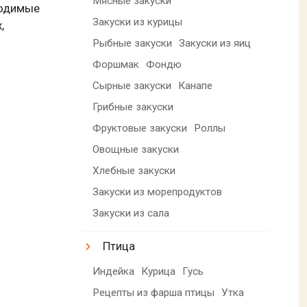
Мясные закуски
ходимые
Закуски из курицы
,
Рыбные закуски
Закуски из яиц
Форшмак
Фондю
Сырные закуски
Канапе
Грибные закуски
Фруктовые закуски
Роллы
Овощные закуски
Хлебные закуски
Закуски из морепродуктов
Закуски из сала
Птица
Индейка
Курица
Гусь
Рецепты из фарша птицы
Утка