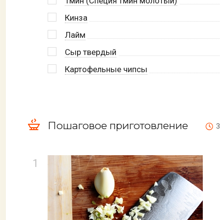
Тмин (Специя тмин молотый)
Кинза
Лайм
Сыр твердый
Картофельные чипсы
Пошаговое приготовление
3