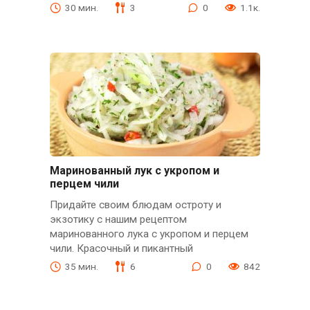
30 мин.
3
0
1.1к.
Маринованный лук с укропом и
перцем чили
Придайте своим блюдам остроту и
экзотику с нашим рецептом
маринованного лука с укропом и перцем
чили. Красочный и пикантный
35 мин.
6
0
842