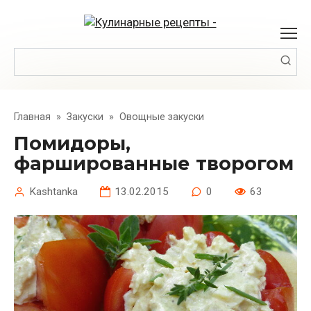
Перейти
к
контенту
Поиск:
Главная
»
Закуски
»
Овощные закуски
Помидоры,
фаршированные творогом
Kashtanka
13.02.2015
0
63