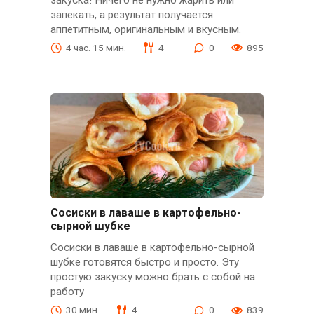
запекать, а результат получается
аппетитным, оригинальным и вкусным.
4 час. 15 мин.
4
0
895
Сосиски в лаваше в картофельно-
сырной шубке
Сосиски в лаваше в картофельно-сырной
шубке готовятся быстро и просто. Эту
простую закуску можно брать с собой на
работу
30 мин.
4
0
839