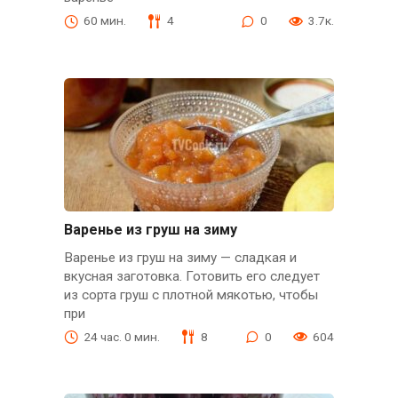
60 мин.
4
0
3.7к.
Варенье из груш на зиму
Варенье из груш на зиму — сладкая и
вкусная заготовка. Готовить его следует
из сорта груш с плотной мякотью, чтобы
при
24 час. 0 мин.
8
0
604