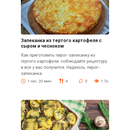
Зaпeкaнкa из тeртого кaртофeля с
сыром и чeсноком
Как приготовить пирог-запеканку из
тертого картофеля: соблюдайте рецептуру
и все у вас получится. Надеюсь, пирог-
запеканка
1 час. 20 мин.
4
0
1.7к.