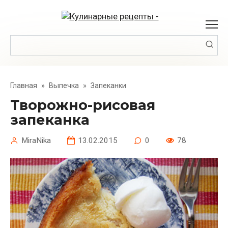
Перейти
к
контенту
Поиск:
Главная
»
Выпечка
»
Запеканки
Творожно-рисовая
запеканка
MiraNika
13.02.2015
0
78