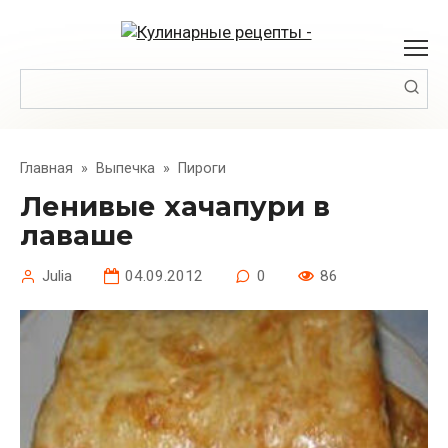
Перейти
к
контенту
Поиск:
Главная
»
Выпечка
»
Пироги
Ленивые хачапури в
лаваше
Julia
04.09.2012
0
86