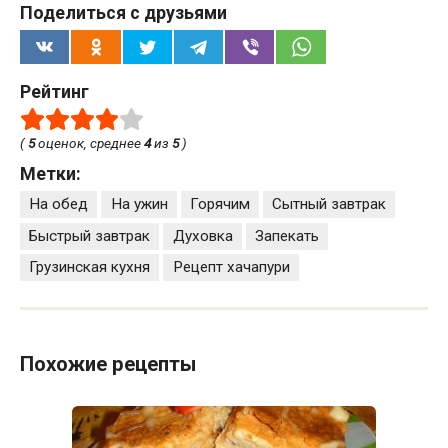
Поделиться с друзьями
Рейтинг
(
5
оценок, среднее
4
из
5
)
Метки:
На обед
На ужин
Горячим
Сытный завтрак
Быстрый завтрак
Духовка
Запекать
Грузинская кухня
Рецепт хачапури
Похожие рецепты