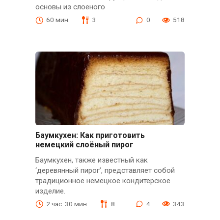
основы из слоеного
60 мин.
3
0
518
Баумкухен: Как приготовить
немецкий слоёный пирог
Баумкухен, также известный как
‘деревянный пирог’, представляет собой
традиционное немецкое кондитерское
изделие.
2 час. 30 мин.
8
4
343