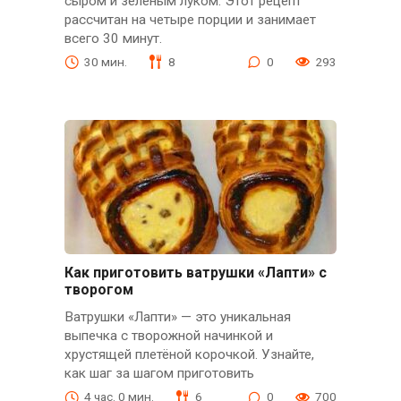
сыром и зелёным луком. Этот рецепт
рассчитан на четыре порции и занимает
всего 30 минут.
30 мин.
8
0
293
Как приготовить ватрушки «Лапти» с
творогом
Ватрушки «Лапти» — это уникальная
выпечка с творожной начинкой и
хрустящей плетёной корочкой. Узнайте,
как шаг за шагом приготовить
4 час. 0 мин.
6
0
700