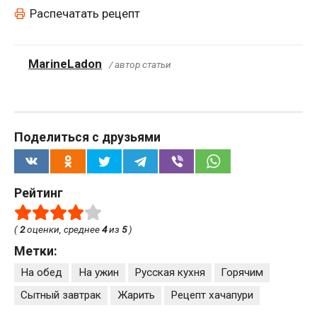
Распечатать рецепт
MarineLadon
/ автор статьи
Поделиться с друзьями
Рейтинг
(
2
оценки, среднее
4
из
5
)
Метки:
На обед
На ужин
Русская кухня
Горячим
Сытный завтрак
Жарить
Рецепт хачапури