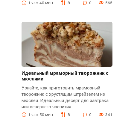
1 час. 40 мин.
8
0
565
Идеальный мраморный творожник с
мюслями
Узнайте, как приготовить мраморный
творожник с хрустящим штрейзелем из
мюслей. Идеальный десерт для завтрака
или вечернего чаепития.
1 час. 50 мин.
8
0
341