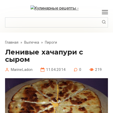
Перейти
к
контенту
Поиск:
Главная
»
Выпечка
»
Пироги
Ленивые хачапури с
сыром
MarineLadon
11.04.2014
0
219