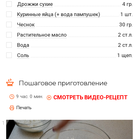
Дрожжи сухие
4
гр.
Куринные яйца (+ вода пампушек)
1
шт.
Чеснок
30
гр.
Растительное масло
2
ст.л.
Вода
2
ст.л.
Соль
1
щеп.
Пошаговое приготовление
9 час. 0 мин.
СМОТРЕТЬ ВИДЕО-РЕЦЕПТ
Печать