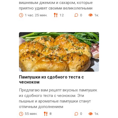
вишневым джемом и сахаром, которые
приятно удивят своими великолепными
1 час. 25 мин.
12
0
1к.
Пампушки из сдобного теста с
чесноком
Предлагаю вам рецепт вкусных пампушек
из сдобного теста с чесноком. Эти
пышные и ароматные пампушки станут
отличным дополнением
55 мин.
8
0
1к.