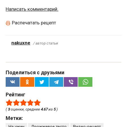
Написать комментарий.
Распечатать рецепт
nakuxne
/ автор статьи
Поделиться с друзьями
Рейтинг
(
3
оценки, среднее
4.67
из
5
)
Метки:
На ужин
Дрожжевое тесто
Видео-рецепт