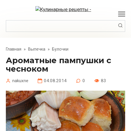
Перейти
к
контенту
Поиск:
Главная
»
Выпечка
»
Булочки
Ароматные пампушки с
чесноком
nakuxne
04.08.2014
0
83