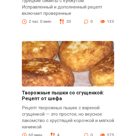
турецкие симиты с кунжутом.
Исправленный и дополненный рецепт
включает проверенные
2 час. 0 мин.
20
0
133
Творожные пышки со сгущенкой:
Рецепт от шефа
Рецепт творожных пышек с вареной
сгущенкой — это простое, но вкусное
лакомство с хрустящей корочкой и мягкой
начинкой
60 мин.
4
0
575