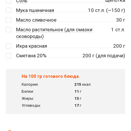
Соль
Мука пшеничная
10
ст.л. (~150 г)
Масло сливочное
30
г
Масло растительное (для смазки
1
ст.л.
сковороды)
Икра красная
200
г
Сметана 20%
200
г (для подачи)
На 100 гр готового блюда.
Калории:
215
ккал
Белки:
11
г
Жиры:
13
г
Углеводы:
17
г