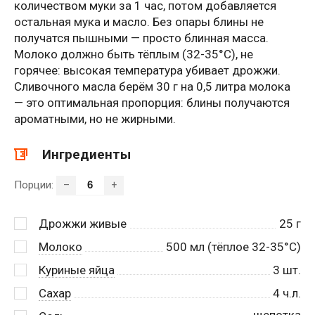
количеством муки за 1 час, потом добавляется
остальная мука и масло. Без опары блины не
получатся пышными — просто блинная масса.
Молоко должно быть тёплым (32-35°C), не
горячее: высокая температура убивает дрожжи.
Сливочного масла берём 30 г на 0,5 литра молока
— это оптимальная пропорция: блины получаются
ароматными, но не жирными.
Ингредиенты
Порции:
–
+
Дрожжи живые
25
г
Молоко
500
мл (тёплое 32-35°C)
Куриные яйца
3
шт.
Сахар
4
ч.л.
щепотка