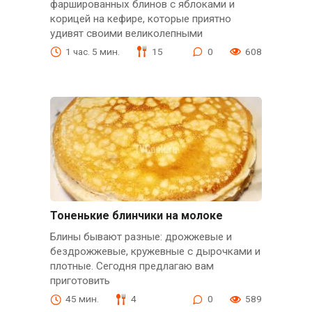
фаршированных блинов с яблоками и
корицей на кефире, которые приятно
удивят своими великолепными
1 час. 5 мин.
15
0
608
Тоненькие блинчики на молоке
Блины бывают разные: дрожжевые и
бездрожжевые, кружевные с дырочками и
плотные. Сегодня предлагаю вам
приготовить
45 мин.
4
0
589