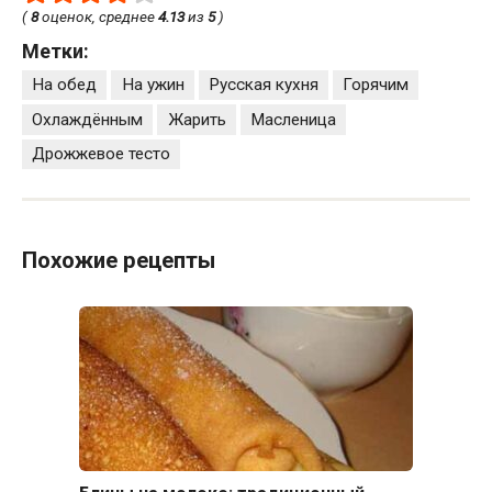
(
8
оценок, среднее
4.13
из
5
)
Метки:
На обед
На ужин
Русская кухня
Горячим
Охлаждённым
Жарить
Масленица
Дрожжевое тесто
Похожие рецепты