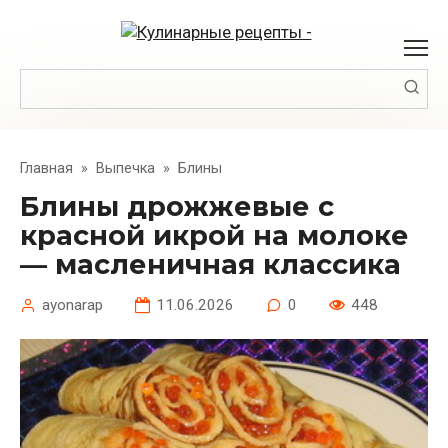
Перейти
к
контенту
Поиск:
Главная
»
Выпечка
»
Блины
Блины дрожжевые с
красной икрой на молоке
— масленичная классика
ayonarap
11.06.2026
0
448