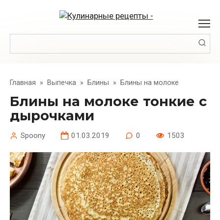
Перейти
к
контенту
Поиск:
Главная
»
Выпечка
»
Блины
»
Блины на молоке
Блины на молоке тонкие с
дырочками
Spoony
01.03.2019
0
1503