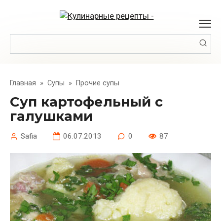
Перейти
к
контенту
Поиск:
Главная
»
Супы
»
Прочие супы
Суп картофельный с
галушками
Safia
06.07.2013
0
87