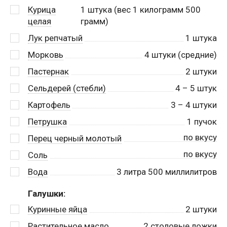
Курица
1
штука (вес 1 килограмм 500
целая
грамм)
Лук репчатый
1
штука
Морковь
4
штуки (средние)
Пастернак
2
штуки
Сельдерей (стебли)
4
– 5 штук
Картофель
3
– 4 штуки
Петрушка
1
пучок
по вкусу
Перец черный молотый
по вкусу
Соль
Вода
3
литра 500 миллилитров
Галушки:
Куринные яйца
2
штуки
Растительное масло
2
столовые ложки