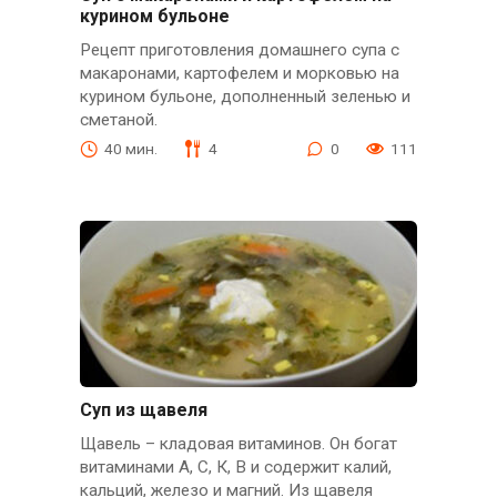
курином бульоне
Рецепт приготовления домашнего супа с
макаронами, картофелем и морковью на
курином бульоне, дополненный зеленью и
сметаной.
40 мин.
4
0
111
Суп из щавеля
Щавель – кладовая витаминов. Он богат
витаминами А, С, К, В и содержит калий,
кальций, железо и магний. Из щавеля