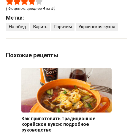
(
6
оценок, среднее
4
из
5
)
Метки:
На обед
Варить
Горячим
Украинская кухня
Похожие рецепты
Как приготовить традиционное
корейское кукси: подробное
руководство