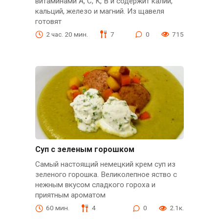
витаминами А, С, К, В и содержит калий,
кальций, железо и магний. Из щавеля
готовят
2 час. 20 мин.
7
0
715
Суп с зеленым горошком
Самый настоящий немецкий крем суп из
зеленого горошка. Великолепное яство с
нежным вкусом сладкого гороха и
приятным ароматом
60 мин.
4
0
2.1к.