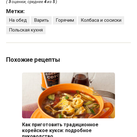
(
3
оценки, среднее
4
из
5
)
Метки:
На обед
Варить
Горячим
Колбаса и сосиски
Польская кухня
Похожие рецепты
Как приготовить традиционное
корейское кукси: подробное
руководство