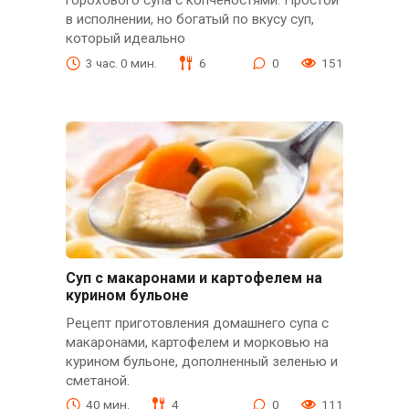
горохового супа с копченостями. Простой
в исполнении, но богатый по вкусу суп,
который идеально
3 час. 0 мин.
6
0
151
Суп с макаронами и картофелем на
курином бульоне
Рецепт приготовления домашнего супа с
макаронами, картофелем и морковью на
курином бульоне, дополненный зеленью и
сметаной.
40 мин.
4
0
111