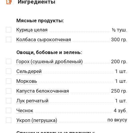
Ингредиенты
Мясные продукты:
Курица целая
½
туш.
Колбаса сырокопченая
300
гр.
Овощи, бобовые и зелень:
Горох (сушеный дробленый)
200
гр.
Сельдерей
1
шт.
Морковь
1
шт.
Капуста белокочанная
250
гр.
Лук репчатый
1
шт.
Чеснок
4
зуб.
по вкусу
Укроп (петрушка)