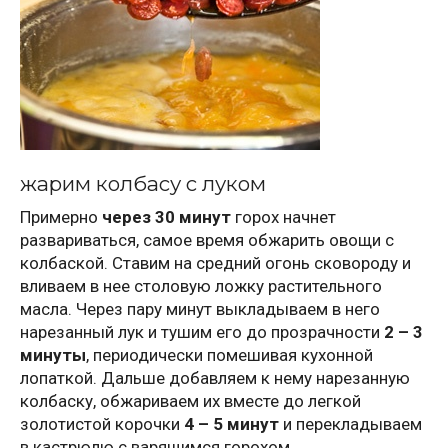
жарим колбасу с луком
Примерно
через 30
минут
горох начнет
развариваться, самое время обжарить овощи с
колбаской. Ставим на средний огонь сковороду и
вливаем в нее столовую ложку растительного
масла. Через пару минут выкладываем в него
нарезанный лук и тушим его до прозрачности
2 – 3
минуты
, периодически помешивая кухонной
лопаткой. Дальше добавляем к нему нарезанную
колбаску, обжариваем их вместе до легкой
золотистой корочки
4 – 5 минут
и перекладываем
в кастрюлю с варящимся горохом.