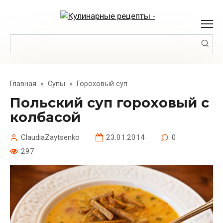
Перейти
к
контенту
Поиск:
Главная
»
Супы
»
Гороховый суп
Польский суп гороховый с
колбасой
ClaudiaZaytsenko
23.01.2014
0
297