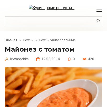
Перейти
к
контенту
Поиск:
Главная
»
Соусы
»
Соусы универсальные
Майонез с томатом
Kyxarochka
12.08.2014
0
420