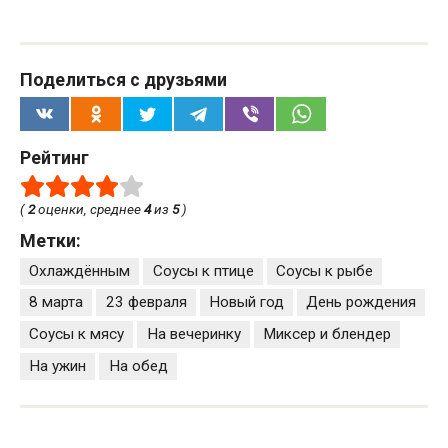
Поделиться с друзьями
Рейтинг
(
2
оценки, среднее
4
из
5
)
Метки:
Охлаждённым
Соусы к птице
Соусы к рыбе
8 марта
23 февраля
Новый год
День рождения
Соусы к мясу
На вечеринку
Миксер и блендер
На ужин
На обед