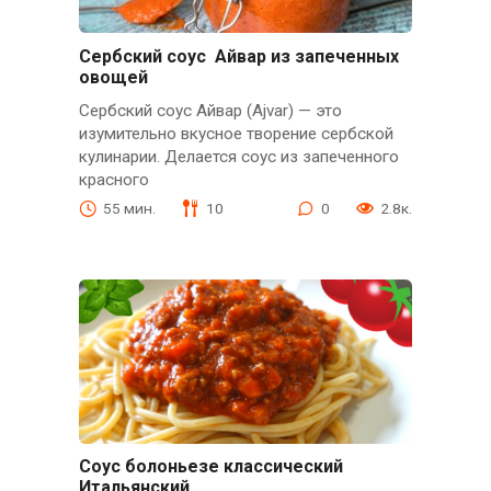
Сербский соус Айвар из запеченных
овощей
Сербский соус Айвар (Ajvar) — это
изумительно вкусное творение сербской
кулинарии. Делается соус из запеченного
красного
55 мин.
10
0
2.8к.
Соус болоньезе классический
Итальянский.