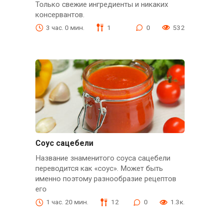
Только свежие ингредиенты и никаких
консервантов.
3 час. 0 мин.
1
0
532
Соус сацебели
Название знаменитого соуса сацебели
переводится как «соус». Может быть
именно поэтому разнообразие рецептов
его
1 час. 20 мин.
12
0
1.3к.