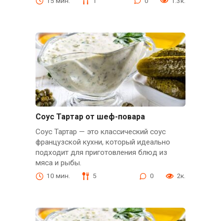
15 мин.
1
0
1.3к.
Соус Тартар от шеф-повара
Соус Тартар — это классический соус
французской кухни, который идеально
подходит для приготовления блюд из
мяса и рыбы.
10 мин.
5
0
2к.