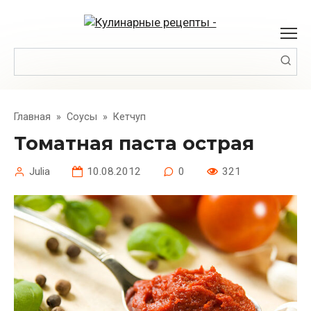
Перейти
к
контенту
Поиск:
Главная
»
Соусы
»
Кетчуп
Томатная паста острая
Julia
10.08.2012
0
321