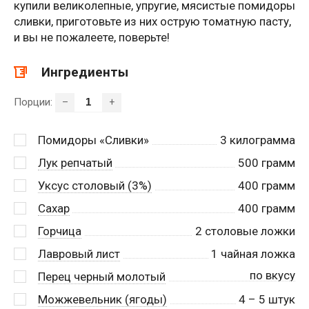
купили великолепные, упругие, мясистые помидоры
сливки, приготовьте из них острую томатную пасту,
и вы не пожалеете, поверьте!
Ингредиенты
Порции:
–
+
Помидоры «Сливки»
3
килограмма
Лук репчатый
500
грамм
Уксус столовый (3%)
400
грамм
Сахар
400
грамм
Горчица
2
столовые ложки
Лавровый лист
1
чайная ложка
по вкусу
Перец черный молотый
Можжевельник (ягоды)
4
– 5 штук