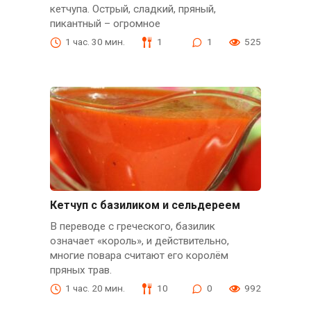
кетчупа. Острый, сладкий, пряный,
пикантный – огромное
1 час. 30 мин.
1
1
525
Кетчуп с базиликом и сельдереем
В переводе с греческого, базилик
означает «король», и действительно,
многие повара считают его королём
пряных трав.
1 час. 20 мин.
10
0
992