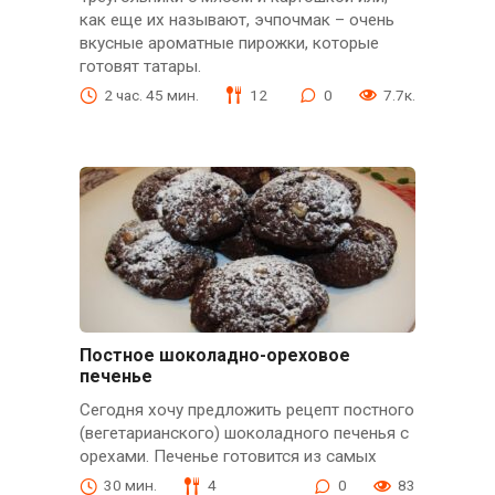
как еще их называют, эчпочмак – очень
вкусные ароматные пирожки, которые
готовят татары.
2 час. 45 мин.
12
0
7.7к.
Постное шоколадно-ореховое
печенье
Сегодня хочу предложить рецепт постного
(вегетарианского) шоколадного печенья с
орехами. Печенье готовится из самых
30 мин.
4
0
83