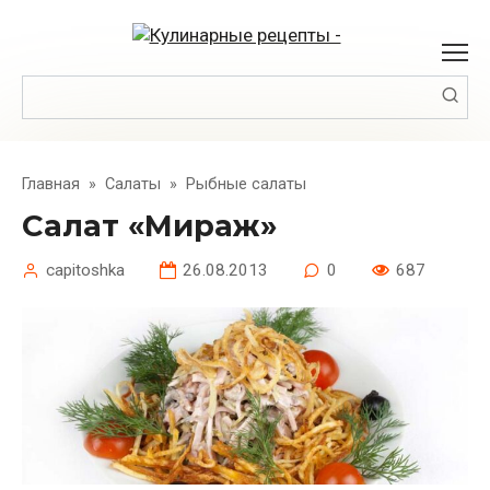
Перейти
к
контенту
Поиск:
Главная
»
Салаты
»
Рыбные салаты
Салат «Мираж»
capitoshka
26.08.2013
0
687