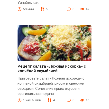
Узнайте, как
60 мин.
6
0
495
Рецепт салата «Ложная искорка» с
копчёной скумбрией
Приготовьте салат «Ложная искорка» с
копчёной скумбрией, рисом и свежими
овощами. Сочетание ярких вкусов и
оригинальная подача
1 час. 5 мин.
4
0
165