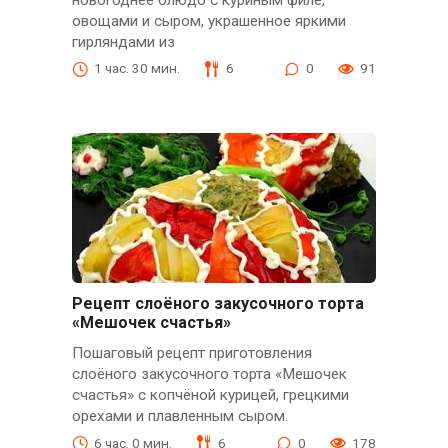
новогоднее блюдо с куриным филе,
овощами и сыром, украшенное яркими
гирляндами из
1 час. 30 мин.
6
0
91
Рецепт слоёного закусочного торта
«Мешочек счастья»
Пошаговый рецепт приготовления
слоёного закусочного торта «Мешочек
счастья» с копчёной курицей, грецкими
орехами и плавленным сыром.
6 час. 0 мин.
6
0
178