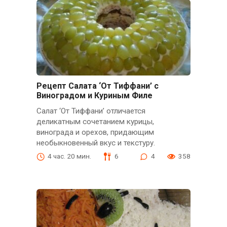
Рецепт Салата ‘От Тиффани’ с
Виноградом и Куриным Филе
Салат ‘От Тиффани’ отличается
деликатным сочетанием курицы,
винограда и орехов, придающим
необыкновенный вкус и текстуру.
4 час. 20 мин.
6
4
358