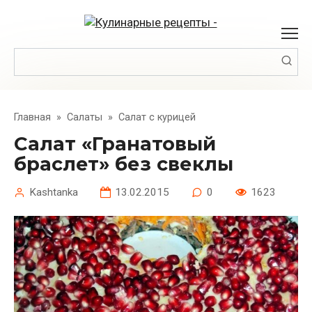
Перейти
к
контенту
Поиск:
Главная
»
Салаты
»
Салат с курицей
Салат «Гранатовый
браслет» без свеклы
Kashtanka
13.02.2015
0
1623