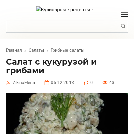
Перейти
к
контенту
Поиск:
Главная
»
Салаты
»
Грибные салаты
Салат с кукурузой и
грибами
ZikinaElena
05.12.2013
0
43