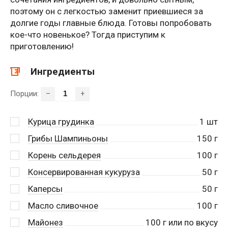
поэтому он с легкостью заменит приевшиеся за
долгие годы главные блюда. Готовы попробовать
кое-что новенькое? Тогда приступим к
приготовлению!
Ингредиенты
Порции:
–
+
Курица грудинка
1
шт
Грибы Шампиньоны
150
г
Корень сельдерея
100
г
Консервированная кукуруза
50
г
Каперсы
50
г
Масло сливочное
100
г
Майонез
100
г или по вкусу