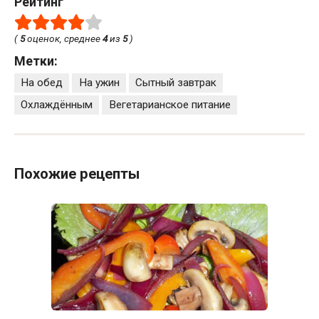
Рейтинг
(
5
оценок, среднее
4
из
5
)
Метки:
На обед
На ужин
Сытный завтрак
Охлаждённым
Вегетарианское питание
Похожие рецепты