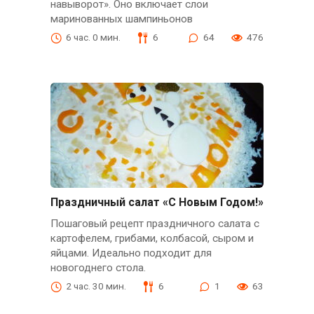
навыворот». Оно включает слои
маринованных шампиньонов
6 час. 0 мин.
6
64
476
Праздничный салат «С Новым Годом!»
Пошаговый рецепт праздничного салата с
картофелем, грибами, колбасой, сыром и
яйцами. Идеально подходит для
новогоднего стола.
2 час. 30 мин.
6
1
63