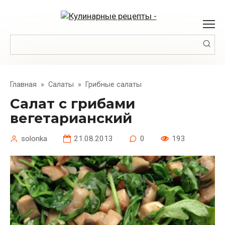
Перейти
к
контенту
Поиск:
Главная
»
Салаты
»
Грибные салаты
Салат с грибами
вегетарианский
solonka
21.08.2013
0
193