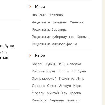
Мясо
Шашлык
Телятина
Рецепты из говядины
Свинина
Рецепты из баранины
Рецепты из субпродуктов
Кролик
Рецепты из мясного фарша
горбуши
ужно
Рыба
атной
Карась
Тунец
Лещ
Селедка
Рыбный фарш
Лосось
Горбуша
Окунь морской
Пеленгас
Линь
Дорадо
Осетр
Анчоус
Карп
Форель
Минтай
Хек
Треска
Камбала
Стерлядь
Тиляпия