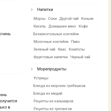
Напитки
Морсы
Соки
Другой чай
Коньяк
Кисель
Домашнее вино
Кофе
очень
Безалкогольные коктейли
Молочные коктейли
Пиво
Зеленый чай
Квас
Компоты
Фруктовые напитки
Черный чай
Морепродукты
Устрицы
Блюда из морских гребешков
Блюда из мидий
лень
получится
Рецепты из кальмаров
ько в
Рецепты из трепангов