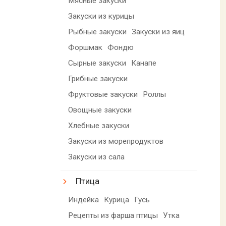
Мясные закуски
Закуски из курицы
Рыбные закуски
Закуски из яиц
Форшмак
Фондю
Сырные закуски
Канапе
Грибные закуски
Фруктовые закуски
Роллы
Овощные закуски
Хлебные закуски
Закуски из морепродуктов
Закуски из сала
Птица
Индейка
Курица
Гусь
Рецепты из фарша птицы
Утка