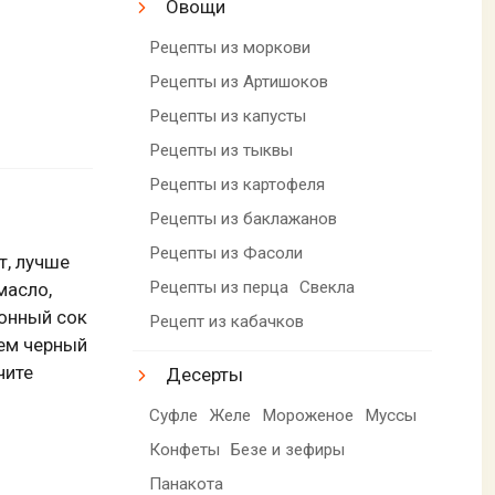
Овощи
Рецепты из моркови
Рецепты из Артишоков
Рецепты из капусты
Рецепты из тыквы
Рецепты из картофеля
Рецепты из баклажанов
Рецепты из Фасоли
т, лучше
Рецепты из перца
Свекла
масло,
онный сок
Рецепт из кабачков
яем черный
чите
Десерты
Суфле
Желе
Мороженое
Муссы
Конфеты
Безе и зефиры
Панакота