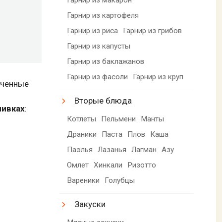
Гарнир из картофеля
Гарнир из риса
Гарнир из грибов
Гарнир из капусты
Гарнир из баклажанов
Гарнир из фасоли
Гарнир из круп
еченные
Вторые блюда
ливках
:
Котлеты
Пельмени
Манты
Драники
Паста
Плов
Каша
Паэлья
Лазанья
Лагман
Азу
Омлет
Хинкали
Ризотто
Вареники
Голубцы
Закуски