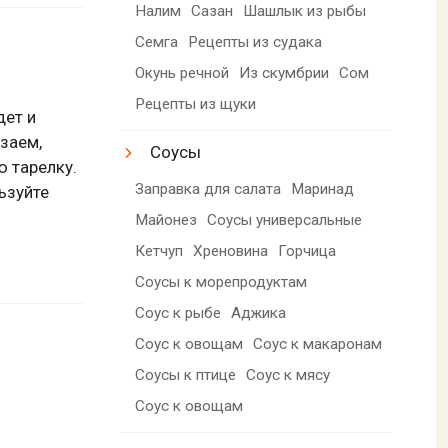
Налим
Сазан
Шашлык из рыбы
Семга
Рецепты из судака
Окунь речной
Из скумбрии
Сом
Рецепты из щуки
дет и
езаем,
Соусы
 тарелку.
Заправка для салата
Маринад
ьзуйте
Майонез
Соусы универсальные
Кетчуп
Хреновина
Горчица
Соусы к морепродуктам
Соус к рыбе
Аджика
Соус к овощам
Соус к макаронам
Соусы к птице
Соус к мясу
Соус к овощам