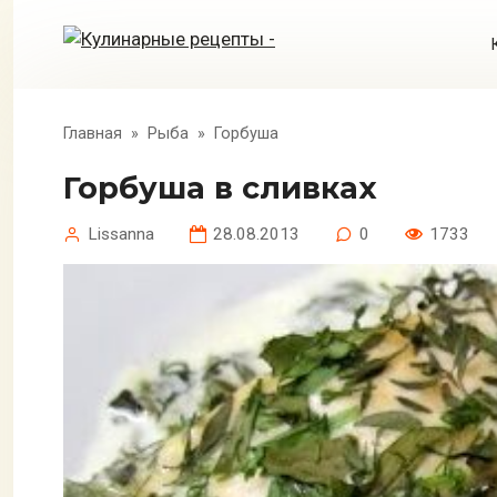
Перейти
к
контенту
Главная
»
Рыба
»
Горбуша
Горбуша в сливках
Lissanna
28.08.2013
0
1733