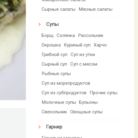
Сырные салаты
Мясные салаты
Супы
Борщ
Солянка
Рассольник
Окрошка
Куриный суп
Харчо
Грибной суп
Суп из утки
Сырный суп
Суп с мясом
Рыбные супы
Суп из морепродуктов
Суп из субпродуктов
Прочие супы
Молочные супы
Бульоны
Свекольник
Овощные супы
Гарнир
Гарнир из макарон