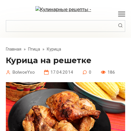
Перейти
к
контенту
Поиск:
Главная
»
Птица
»
Курица
Курица на решетке
BolwoeYxo
17.04.2014
0
186