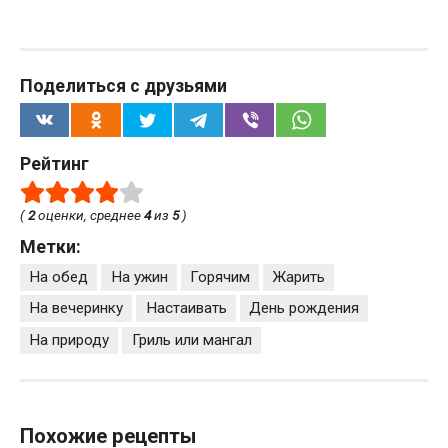
Поделиться с друзьями
Рейтинг
(
2
оценки, среднее
4
из
5
)
Метки:
На обед
На ужин
Горячим
Жарить
На вечеринку
Настаивать
День рождения
На природу
Гриль или мангал
Похожие рецепты