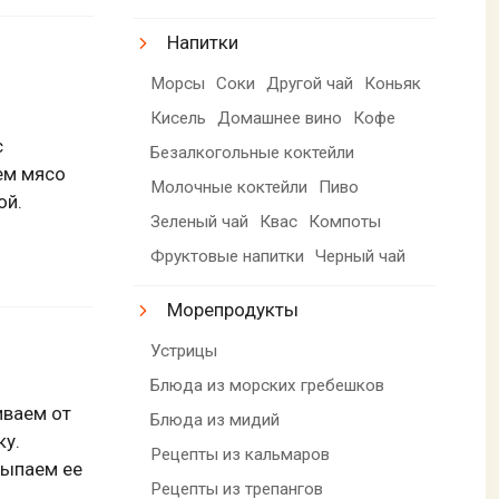
Напитки
Морсы
Соки
Другой чай
Коньяк
Кисель
Домашнее вино
Кофе
с
Безалкогольные коктейли
ем мясо
Молочные коктейли
Пиво
ой.
Зеленый чай
Квас
Компоты
Фруктовые напитки
Черный чай
Морепродукты
Устрицы
Блюда из морских гребешков
иваем от
Блюда из мидий
ку.
Рецепты из кальмаров
сыпаем ее
Рецепты из трепангов