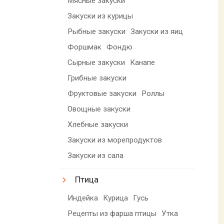
Мясные закуски
Закуски из курицы
Рыбные закуски
Закуски из яиц
Форшмак
Фондю
Сырные закуски
Канапе
Грибные закуски
Фруктовые закуски
Роллы
Овощные закуски
Хлебные закуски
Закуски из морепродуктов
Закуски из сала
Птица
Индейка
Курица
Гусь
Рецепты из фарша птицы
Утка