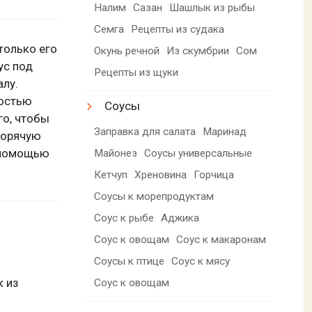
Налим
Сазан
Шашлык из рыбы
Семга
Рецепты из судака
только его
Окунь речной
Из скумбрии
Сом
ус под
Рецепты из щуки
алу.
ностью
Соусы
го, чтобы
Заправка для салата
Маринад
горячую
С помощью
Майонез
Соусы универсальные
Кетчуп
Хреновина
Горчица
Соусы к морепродуктам
Соус к рыбе
Аджика
Соус к овощам
Соус к макаронам
Соусы к птице
Соус к мясу
 из
Соус к овощам