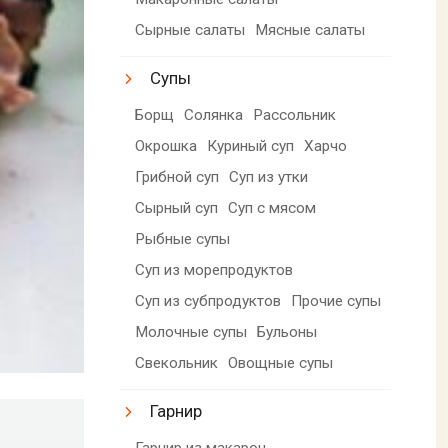
Сырные салаты
Мясные салаты
Супы
Борщ
Солянка
Рассольник
Окрошка
Куриный суп
Харчо
Грибной суп
Суп из утки
Сырный суп
Суп с мясом
Рыбные супы
Суп из морепродуктов
Суп из субпродуктов
Прочие супы
Молочные супы
Бульоны
Свекольник
Овощные супы
Гарнир
Гарнир из макарон