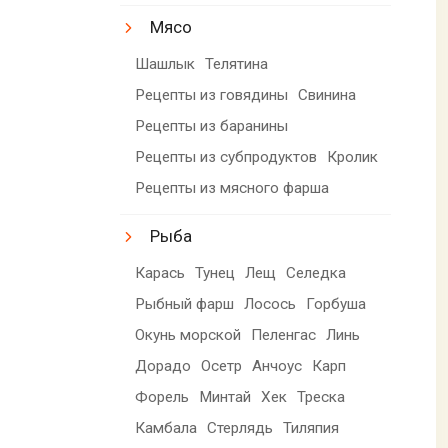
Мясо
Шашлык
Телятина
Рецепты из говядины
Свинина
Рецепты из баранины
Рецепты из субпродуктов
Кролик
Рецепты из мясного фарша
Рыба
Карась
Тунец
Лещ
Селедка
Рыбный фарш
Лосось
Горбуша
Окунь морской
Пеленгас
Линь
Дорадо
Осетр
Анчоус
Карп
Форель
Минтай
Хек
Треска
Камбала
Стерлядь
Тиляпия