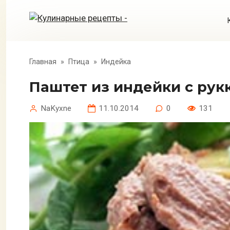
Перейти
к
контенту
Главная
»
Птица
»
Индейка
Паштет из индейки с рук
NaKyxne
11.10.2014
0
131