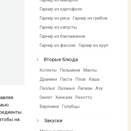
Гарнир из картофеля
Гарнир из риса
Гарнир из грибов
Гарнир из капусты
Гарнир из баклажанов
Гарнир из фасоли
Гарнир из круп
Вторые блюда
Котлеты
Пельмени
Манты
Драники
Паста
Плов
Каша
Паэлья
Лазанья
Лагман
Азу
тавляя
Омлет
Хинкали
Ризотто
емью.
Вареники
Голубцы
гредиенты.
чтобы на
Закуски