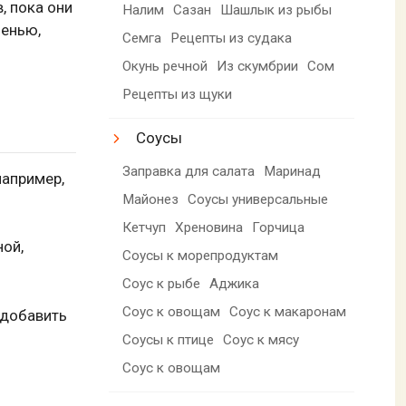
, пока они
Налим
Сазан
Шашлык из рыбы
ленью,
Семга
Рецепты из судака
Окунь речной
Из скумбрии
Сом
Рецепты из щуки
Соусы
Заправка для салата
Маринад
например,
Майонез
Соусы универсальные
Кетчуп
Хреновина
Горчица
ной,
Соусы к морепродуктам
Соус к рыбе
Аджика
Соус к овощам
Соус к макаронам
 добавить
Соусы к птице
Соус к мясу
Соус к овощам