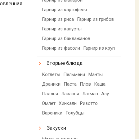
товленная
Гарнир из картофеля
Гарнир из риса
Гарнир из грибов
Гарнир из капусты
Гарнир из баклажанов
Гарнир из фасоли
Гарнир из круп
Вторые блюда
Котлеты
Пельмени
Манты
Драники
Паста
Плов
Каша
Паэлья
Лазанья
Лагман
Азу
Омлет
Хинкали
Ризотто
Вареники
Голубцы
Закуски