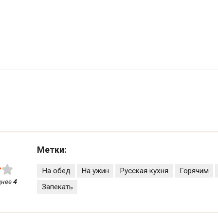
Метки:
На обед
На ужин
Русская кухня
Горячим
днее
4
Запекать