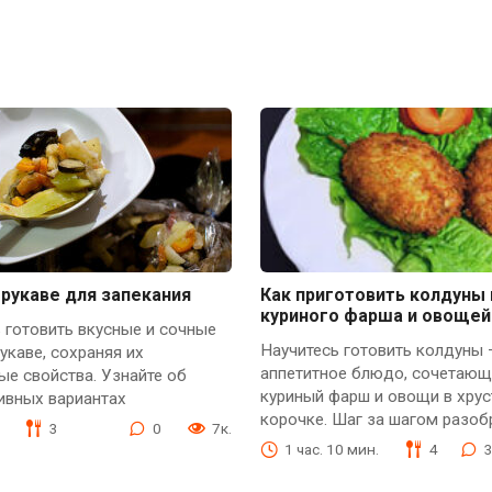
рукаве для запекания
Как приготовить колдуны 
куриного фарша и овощей
 готовить вкусные и сочные
Научитесь готовить колдуны 
укаве, сохраняя их
аппетитное блюдо, сочетающ
ые свойства. Узнайте об
куриный фарш и овощи в хру
ивных вариантах
корочке. Шаг за шагом разоб
3
0
7к.
1 час. 10 мин.
4