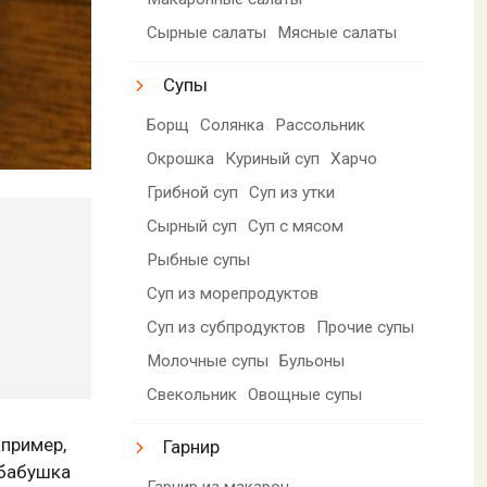
Сырные салаты
Мясные салаты
Супы
Борщ
Солянка
Рассольник
Окрошка
Куриный суп
Харчо
Грибной суп
Суп из утки
Сырный суп
Суп с мясом
Рыбные супы
Суп из морепродуктов
Суп из субпродуктов
Прочие супы
Молочные супы
Бульоны
Свекольник
Овощные супы
апример,
Гарнир
 бабушка
Гарнир из макарон