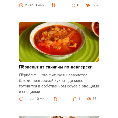
2 час. 0 мин.
8
0
5.6к.
Пёркёльт из свинины по-венгерски
Пёркёльт — это сытное и наваристое
блюдо венгерской кухни, где мясо
готовится в собственном соусе с овощами
и специями.
1 час. 10 мин.
4
1
331