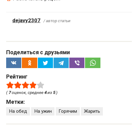
dejavy2307
/ автор статьи
Поделиться с друзьями
Рейтинг
(
7
оценок, среднее
4
из
5
)
Метки:
На обед
На ужин
Горячим
Жарить