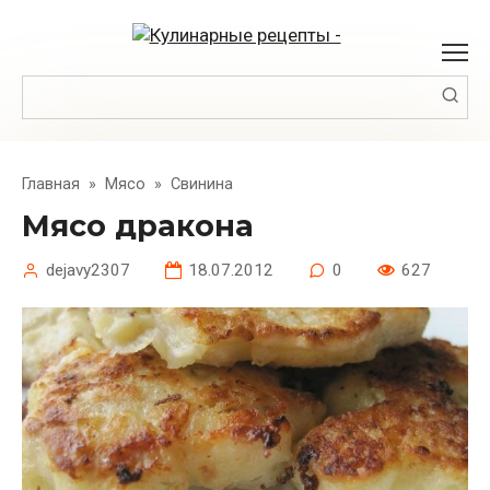
Перейти
к
контенту
Поиск:
Главная
»
Мясо
»
Свинина
Мясо дракона
dejavy2307
18.07.2012
0
627