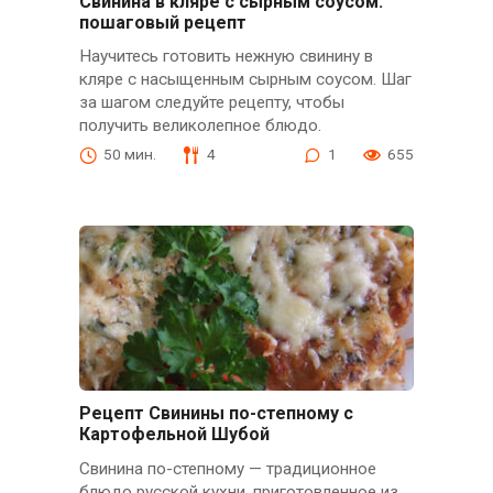
Свинина в кляре с сырным соусом:
пошаговый рецепт
Научитесь готовить нежную свинину в
кляре с насыщенным сырным соусом. Шаг
за шагом следуйте рецептy, чтобы
получить великолепное блюдо.
50 мин.
4
1
655
Рецепт Свинины по-степному с
Картофельной Шубой
Свинина по-степному — традиционное
блюдо русской кухни, приготовленное из