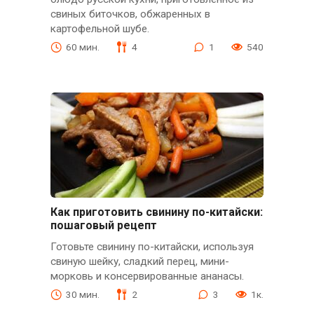
свиных биточков, обжаренных в
картофельной шубе.
60 мин.
4
1
540
Как приготовить свинину по-китайски:
пошаговый рецепт
Готовьте свинину по-китайски, используя
свиную шейку, сладкий перец, мини-
морковь и консервированные ананасы.
30 мин.
2
3
1к.