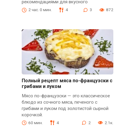
рекомендациями для вкусного
2 час. 0 мин.
4
3
872
Полный рецепт мяса по-французски с
грибами и луком
Мясо по-французски — это классическое
блюдо из сочного мяса, печеного с
грибами и луком под золотистой сырной
корочкой.
60 мин.
4
2
2.1к.