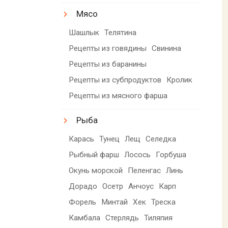
Мясо
Шашлык
Телятина
Рецепты из говядины
Свинина
Рецепты из баранины
Рецепты из субпродуктов
Кролик
Рецепты из мясного фарша
Рыба
Карась
Тунец
Лещ
Селедка
Рыбный фарш
Лосось
Горбуша
Окунь морской
Пеленгас
Линь
Дорадо
Осетр
Анчоус
Карп
Форель
Минтай
Хек
Треска
Камбала
Стерлядь
Тиляпия