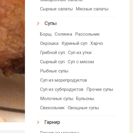
Сырные салаты
Мясные салаты
Супы
Борщ
Солянка
Рассольник
Окрошка
Куриный суп
Харчо
Грибной суп
Суп из утки
Сырный суп
Суп с мясом
Рыбные супы
Суп из морепродуктов
Суп из субпродуктов
Прочие супы
Молочные супы
Бульоны
Свекольник
Овощные супы
Гарнир
Гарнир из макарон