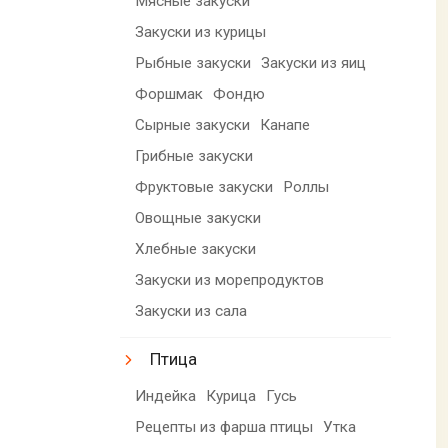
Мясные закуски
Закуски из курицы
Рыбные закуски
Закуски из яиц
Форшмак
Фондю
Сырные закуски
Канапе
Грибные закуски
Фруктовые закуски
Роллы
Овощные закуски
Хлебные закуски
Закуски из морепродуктов
Закуски из сала
Птица
Индейка
Курица
Гусь
Рецепты из фарша птицы
Утка