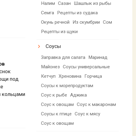
Налим
Сазан
Шашлык из рыбы
Семга
Рецепты из судака
Окунь речной
Из скумбрии
Сом
Рецепты из щуки
Соусы
Заправка для салата
Маринад
ов
Майонез
Соусы универсальные
еснок
Кетчуп
Хреновина
Горчица
ощи под
Соусы к морепродуктам
же
и кольцами
Соус к рыбе
Аджика
Соус к овощам
Соус к макаронам
Соусы к птице
Соус к мясу
Соус к овощам