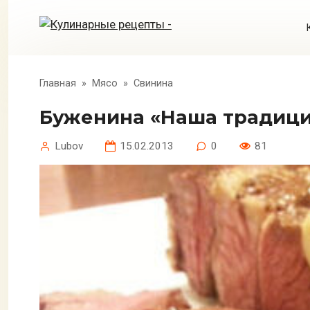
Перейти
к
контенту
Главная
»
Мясо
»
Свинина
Буженина «Наша традиц
Lubov
15.02.2013
0
81