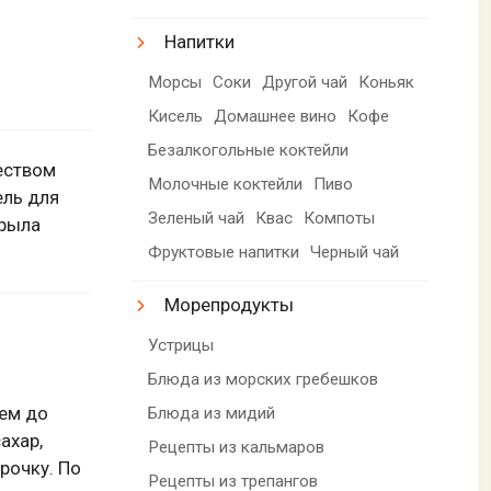
Напитки
Морсы
Соки
Другой чай
Коньяк
Кисель
Домашнее вино
Кофе
Безалкогольные коктейли
еством
Молочные коктейли
Пиво
ель для
Зеленый чай
Квас
Компоты
крыла
Фруктовые напитки
Черный чай
Морепродукты
Устрицы
Блюда из морских гребешков
ем до
Блюда из мидий
ахар,
Рецепты из кальмаров
рочку. По
Рецепты из трепангов