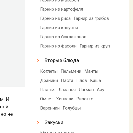
Гарнир из картофеля
Гарнир из риса
Гарнир из грибов
Гарнир из капусты
Гарнир из баклажанов
Гарнир из фасоли
Гарнир из круп
Вторые блюда
Котлеты
Пельмени
Манты
Драники
Паста
Плов
Каша
Паэлья
Лазанья
Лагман
Азу
м. И
Омлет
Хинкали
Ризотто
нной
Вареники
Голубцы
но не
Закуски