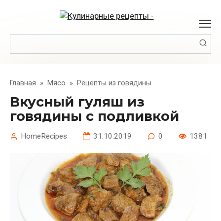
Перейти
к
контенту
Поиск:
Главная
»
Мясо
»
Рецепты из говядины
Вкусный гуляш из
говядины с подливкой
HomeRecipes
31.10.2019
0
1381