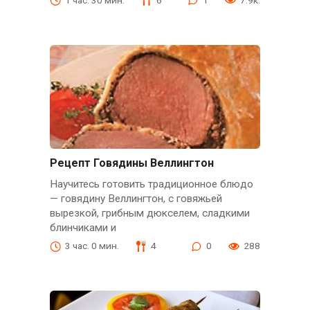
1 час. 30 мин.
6
1
7.9к.
Рецепт Говядины Веллингтон
Научитесь готовить традиционное блюдо
— говядину Веллингтон, с говяжьей
вырезкой, грибным дюкселем, сладкими
блинчиками и
3 час. 0 мин.
4
0
288