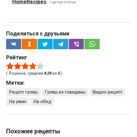
HomeRecipes
/ автор статьи
Поделиться с друзьями
Рейтинг
(
7
оценок, среднее
4.29
из
5
)
Метки:
Рецепт гуляш
Гуляш из говядины
Видео-рецепт
На ужин
На обед
Похожие рецепты