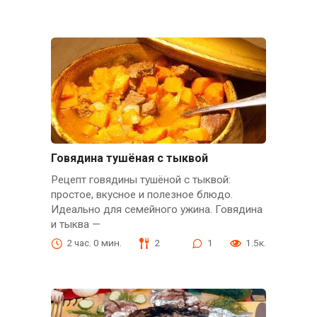
Говядина тушёная с тыквой
Рецепт говядины тушёной с тыквой:
простое, вкусное и полезное блюдо.
Идеально для семейного ужина. Говядина
и тыква —
2 час. 0 мин.
2
1
1.5к.