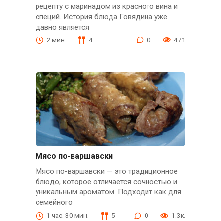
рецепту с маринадом из красного вина и
специй. История блюда Говядина уже
давно является
2 мин.
4
0
471
Мясо по-варшавски
Мясо по-варшавски — это традиционное
блюдо, которое отличается сочностью и
уникальным ароматом. Подходит как для
семейного
1 час. 30 мин.
5
0
1.3к.