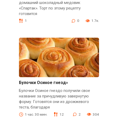
домашний шоколадный медовик
«Спартак». Торт по этому рецепту
готовится
1
0
1.7к.
Булочки Осиное гнезд»
Булочки Осиное гнездо получили свое
название за причудливую завернутую
форму. Готовятся они из дрожжевого
теста, благодаря
1 час. 30 мин.
12
2
304