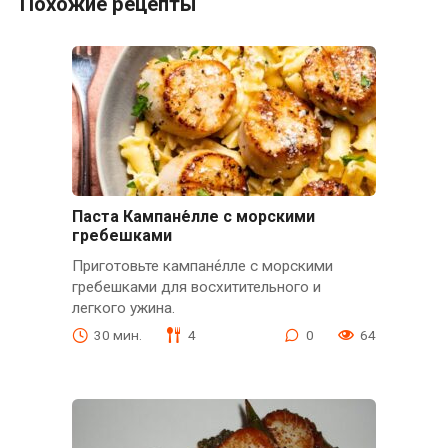
Похожие рецепты
Паста Кампане́лле с морскими
гребешками
Приготовьте кампане́лле с морскими
гребешками для восхитительного и
легкого ужина.
30 мин.
4
0
64