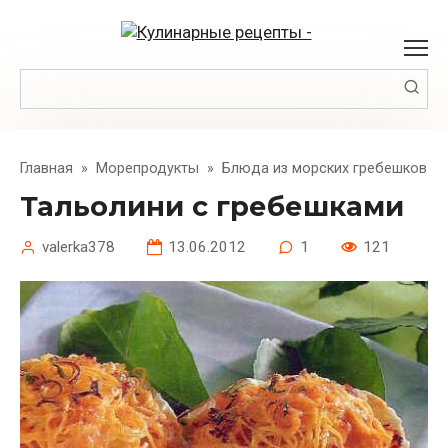
Перейти
к
контенту
Поиск:
Главная
»
Морепродукты
»
Блюда из морских гребешков
Тальолини с гребешками
valerka378
13.06.2012
1
121