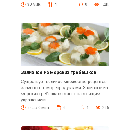
30 мин.
4
0
1.2к.
Заливное из морских гребешков
Существует великое множество рецептов
заливного с морепродуктами. Заливное из
морских гребешков станет настоящим
украшением
5 час. 0 мин.
6
1
296