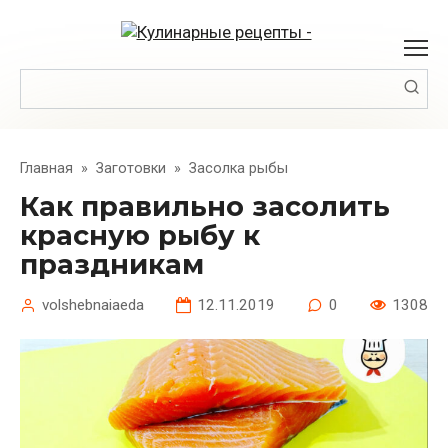
Перейти
к
контенту
Поиск:
Главная
»
Заготовки
»
Засолка рыбы
Как правильно засолить
красную рыбу к
праздникам
volshebnaiaeda
12.11.2019
0
1308