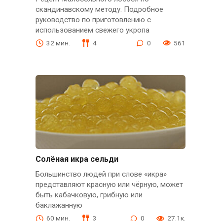
скандинавскому методу. Подробное
руководство по приготовлению с
использованием свежего укропа
32 мин.
4
0
561
Солёная икра сельди
Большинство людей при слове «икра»
представляют красную или чёрную, может
быть кабачковую, грибную или
баклажанную
60 мин.
3
0
27.1к.