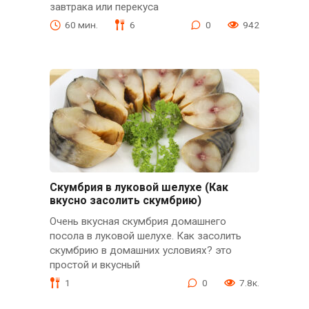
завтрака или перекуса
60 мин.
6
0
942
Скумбрия в луковой шелухе (Как
вкусно засолить скумбрию)
Очень вкусная скумбрия домашнего
посола в луковой шелухе. Как засолить
скумбрию в домашних условиях? это
простой и вкусный
1
0
7.8к.