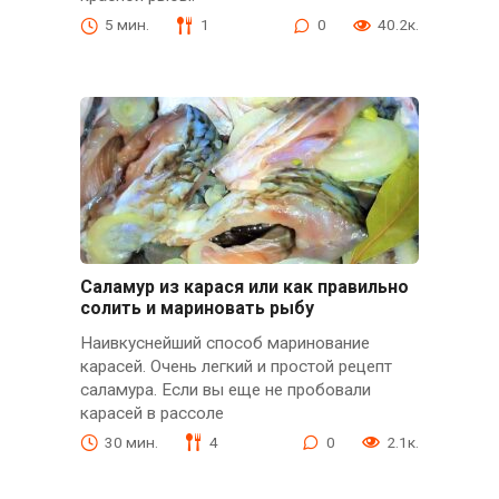
5 мин.
1
0
40.2к.
Саламур из карася или как правильно
солить и мариновать рыбу
Наивкуснейший способ маринование
карасей. Очень легкий и простой рецепт
саламура. Если вы еще не пробовали
карасей в рассоле
30 мин.
4
0
2.1к.