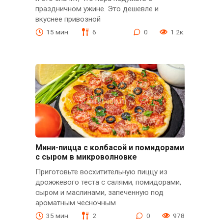
праздничном ужине. Это дешевле и
вкуснее привозной
15 мин.
6
0
1.2к.
Мини-пицца с колбасой и помидорами
с сыром в микроволновке
Приготовьте восхитительную пиццу из
дрожжевого теста с салями, помидорами,
сыром и маслинами, запеченную под
ароматным чесночным
35 мин.
2
0
978