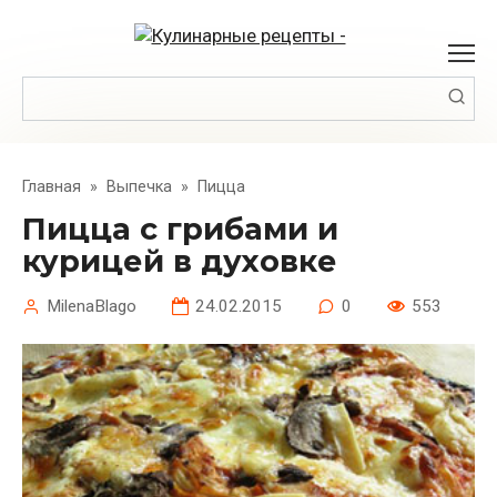
Перейти
к
контенту
Поиск:
Главная
»
Выпечка
»
Пицца
Пицца с грибами и
курицей в духовке
MilenaBlago
24.02.2015
0
553