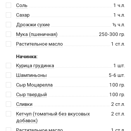
Соль
1
ч.л.
Сахар
1
ч.л.
Дрожжи сухие
½
ч.л.
Мука (пшеничная)
250-300
гр.
Растительное масло
1
ст.л.
Начинка:
Курица грудинка
1
шт.
Шампиньоны
5-6
шт.
Сыр Моцарелла
100
гр.
Сыр твердый
100
гр.
Сливки
2
ст.л.
Кетчуп (томатный без вкусовых
2
ст.л.
добавок)
Растительное масло
1
ст.л.