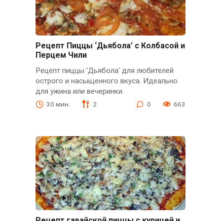
Рецепт Пиццы ‘Дьябола’ с Колбасой и
Перцем Чили
Рецепт пиццы ‘Дьябола’ для любителей
острого и насыщенного вкуса. Идеально
для ужина или вечеринки.
30 мин.
2
0
663
Рецепт гавайской пиццы с курицей и