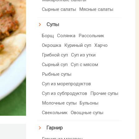
Сырные салаты
Мясные салаты
Супы
Борщ
Солянка
Рассольник
Окрошка
Куриный суп
Харчо
Грибной суп
Суп из утки
Сырный суп
Суп с мясом
Рыбные супы
Суп из морепродуктов
Суп из субпродуктов
Прочие супы
Молочные супы
Бульоны
Свекольник
Овощные супы
Гарнир
Гарнир из макарон