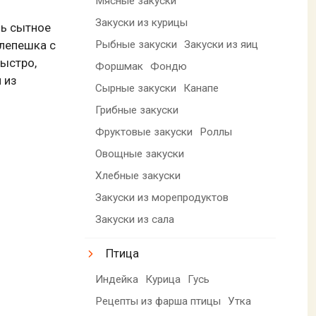
Мясные закуски
Закуски из курицы
нь сытное
Рыбные закуски
Закуски из яиц
 лепешка с
быстро,
Форшмак
Фондю
 из
Сырные закуски
Канапе
Грибные закуски
Фруктовые закуски
Роллы
Овощные закуски
Хлебные закуски
Закуски из морепродуктов
Закуски из сала
Птица
Индейка
Курица
Гусь
Рецепты из фарша птицы
Утка