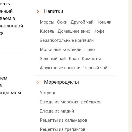
вать
енный
Напитки
ваем в
Морсы
Соки
Другой чай
Коньяк
оволновой
Кисель
Домашнее вино
Кофе
ся
Безалкогольные коктейли
Молочные коктейли
Пиво
Зеленый чай
Квас
Компоты
Фруктовые напитки
Черный чай
тем
Морепродукты
а
кладываем
Устрицы
Блюда из морских гребешков
Блюда из мидий
Рецепты из кальмаров
Рецепты из трепангов