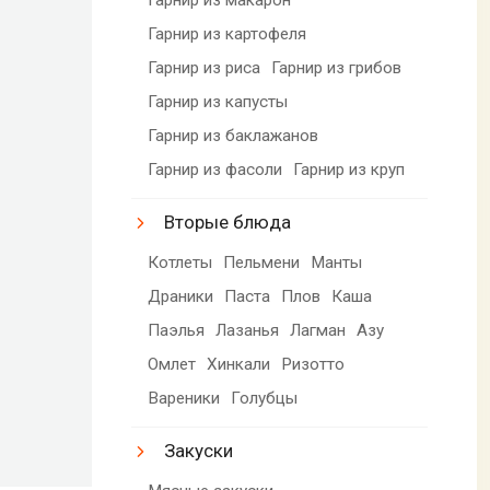
Гарнир из картофеля
Гарнир из риса
Гарнир из грибов
Гарнир из капусты
Гарнир из баклажанов
Гарнир из фасоли
Гарнир из круп
Вторые блюда
Котлеты
Пельмени
Манты
Драники
Паста
Плов
Каша
Паэлья
Лазанья
Лагман
Азу
Омлет
Хинкали
Ризотто
Вареники
Голубцы
Закуски