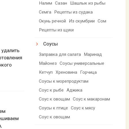
Налим
Сазан
Шашлык из рыбы
Семга
Рецепты из судака
Окунь речной
Из скумбрии
Сом
Рецепты из щуки
Соусы
 удалить
Заправка для салата
Маринад
отовления
Майонез
Соусы универсальные
нкого
Кетчуп
Хреновина
Горчица
Соусы к морепродуктам
Соус к рыбе
Аджика
Соус к овощам
Соус к макаронам
Соусы к птице
Соус к мясу
тем
Соус к овощам
мешиваем
,