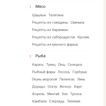
Мясо
Шашлык
Телятина
Рецепты из говядины
Свинина
Рецепты из баранины
Рецепты из субпродуктов
Кролик
Рецепты из мясного фарша
Рыба
Карась
Тунец
Лещ
Селедка
Рыбный фарш
Лосось
Горбуша
Окунь морской
Пеленгас
Линь
Дорадо
Осетр
Анчоус
Карп
Форель
Минтай
Хек
Треска
Камбала
Стерлядь
Тиляпия