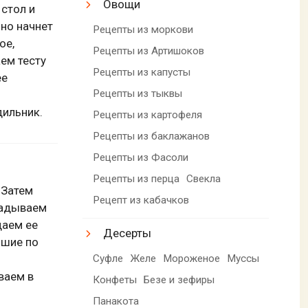
Овощи
стол и
но начнет
Рецепты из моркови
ое,
Рецепты из Артишоков
аем тесту
Рецепты из капусты
ее
Рецепты из тыквы
дильник.
Рецепты из картофеля
Рецепты из баклажанов
Рецепты из Фасоли
Рецепты из перца
Свекла
 Затем
Рецепт из кабачков
ладываем
щаем ее
Десерты
ьшие по
Суфле
Желе
Мороженое
Муссы
ваем в
Конфеты
Безе и зефиры
Панакота