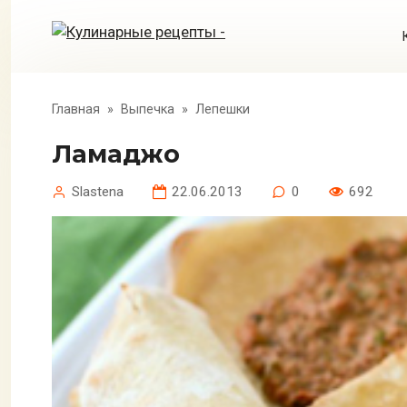
Перейти
к
контенту
Главная
»
Выпечка
»
Лепешки
Ламаджо
Slastena
22.06.2013
0
692