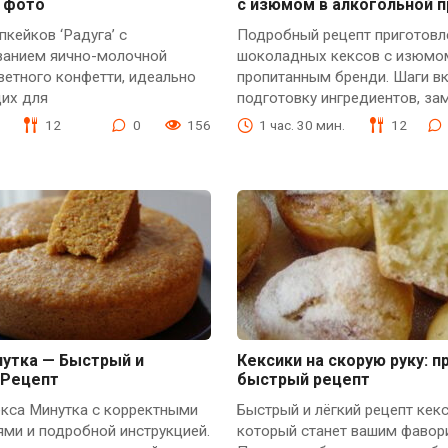
с фото
с изюмом в алкогольной 
пкейков ‘Радуга’ с
Подробный рецепт приготовл
ванием яично-молочной
шоколадных кексов с изюмо
ветного конфетти, идеально
пропитанным бренди. Шаги в
их для
подготовку ингредиентов, за
12
0
156
1 час. 30 мин.
12
нутка — Быстрый и
Кексики на скорую руку: п
 Рецепт
быстрый рецепт
екса Минутка с корректными
Быстрый и лёгкий рецепт кекс
ми и подробной инструкцией.
который станет вашим фавор