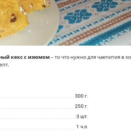
ный кекс с изюмом
– то что нужно для чаепития в 
епт.
300
г.
250
г.
3
шт.
1
ч.л.