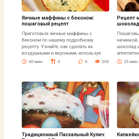
Яичные маффины с беконом:
Рецепт 
пошаговый рецепт
шоколад
Приготовьте яичные маффины с
Пошаговы
беконом по нашему подробному
начинкой
рецепту. Узнайте, как сделать их
шоколад 
воздушными и вкусными, используя
аппетитно
40 мин.
6
0
303
25 мин.
Традиционный Пасхальный Кулич:
Капкейки