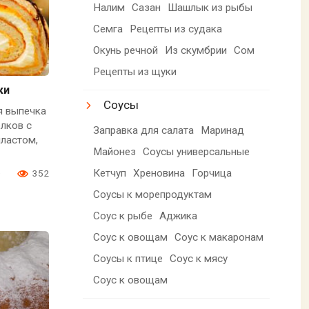
Налим
Сазан
Шашлык из рыбы
Семга
Рецепты из судака
Окунь речной
Из скумбрии
Сом
Рецепты из щуки
ки
Соусы
я выпечка
елков с
Заправка для салата
Маринад
пластом,
Майонез
Соусы универсальные
Кетчуп
Хреновина
Горчица
0
352
Соусы к морепродуктам
Соус к рыбе
Аджика
Соус к овощам
Соус к макаронам
Соусы к птице
Соус к мясу
Соус к овощам