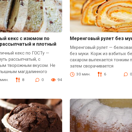
ый кекс с изюмом по
Меренговый рулет без му
 рассыпчатый и плотный
Меренговый рулет — белкова
тичный кекс по ГОСТу —
без муки. Корж из взбитых б
чуть рассыпчатый, с
сахаром выпекается тонким 
ым творожным вкусом. Не
затем сворачивается
с пышным магдалинного
30 мин.
6
 мин.
8
0
94