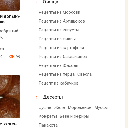
Овощи
Рецепты из моркови
й ярлык»
Рецепты из Артишоков
ию
Рецепты из капусты
ребряный
ь,
Рецепты из тыквы
Рецепты из картофеля
ать
Рецепты из баклажанов
0
99
Рецепты из Фасоли
Рецепты из перца
Свекла
Рецепт из кабачков
Десерты
Суфле
Желе
Мороженое
Муссы
Конфеты
Безе и зефиры
е кексы
Панакота