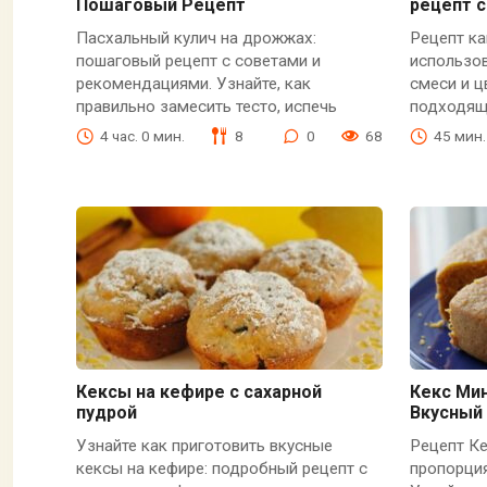
Пошаговый Рецепт
рецепт 
Пасхальный кулич на дрожжах:
Рецепт ка
пошаговый рецепт с советами и
использо
рекомендациями. Узнайте, как
смеси и ц
правильно замесить тесто, испечь
подходящ
4 час. 0 мин.
8
0
68
45 мин.
Кексы на кефире с сахарной
Кекс Ми
пудрой
Вкусный
Узнайте как приготовить вкусные
Рецепт К
кексы на кефире: подробный рецепт с
пропорция