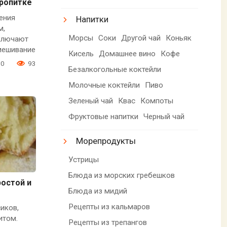
пропитке
ения
Напитки
м,
Морсы
Соки
Другой чай
Коньяк
ключают
мешивание
Кисель
Домашнее вино
Кофе
0
93
Безалкогольные коктейли
Молочные коктейли
Пиво
Зеленый чай
Квас
Компоты
Фруктовые напитки
Черный чай
Морепродукты
Устрицы
Блюда из морских гребешков
ростой и
Блюда из мидий
Рецепты из кальмаров
иков,
итом.
Рецепты из трепангов