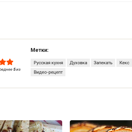
Метки:
Русская кухня
Духовка
Запекать
Кекс
среднее
5
из
Видео-рецепт