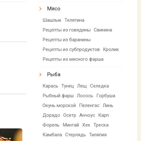
Мясо
Шашлык
Телятина
Рецепты из говядины
Свинина
Рецепты из баранины
Рецепты из субпродуктов
Кролик
Рецепты из мясного фарша
Рыба
Карась
Тунец
Лещ
Селедка
Рыбный фарш
Лосось
Горбуша
Окунь морской
Пеленгас
Линь
Дорадо
Осетр
Анчоус
Карп
Форель
Минтай
Хек
Треска
Камбала
Стерлядь
Тиляпия