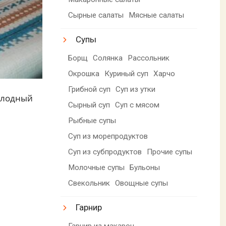
Сырные салаты
Мясные салаты
Супы
Борщ
Солянка
Рассольник
Окрошка
Куриный суп
Харчо
Грибной суп
Суп из утки
холодный
Сырный суп
Суп с мясом
Рыбные супы
Суп из морепродуктов
Суп из субпродуктов
Прочие супы
Молочные супы
Бульоны
Свекольник
Овощные супы
Гарнир
Гарнир из макарон