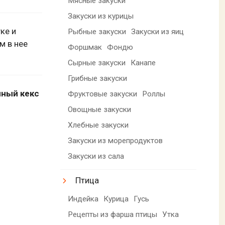
Мясные закуски
Закуски из курицы
ке и
Рыбные закуски
Закуски из яиц
м в нее
Форшмак
Фондю
Сырные закуски
Канапе
Грибные закуски
ный кекс
Фруктовые закуски
Роллы
Овощные закуски
Хлебные закуски
Закуски из морепродуктов
Закуски из сала
Птица
Индейка
Курица
Гусь
Рецепты из фарша птицы
Утка