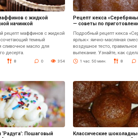
маффинов с жидкой
Рецепт кекса «Серебряны
ной начинкой
— советы по приготовлен
й рецепт маффинов с жидкой
Подробный рецепт кекса «Се
, сочетающий темный
ярлык»: яично-масляная смес
и сливочное масло для
воздушное тесто, правильное
го десерта.
выпекание. Узнайте, как сдел
8
0
354
1 час. 50 мин.
8
 ‘Радуга’: Пошаговый
Классические шоколадны