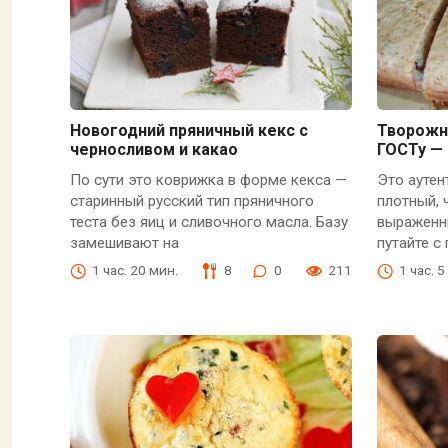
Новогодний пряничный кекс с
Творожн
черносливом и какао
ГОСТу —
По сути это коврижка в форме кекса —
Это аутен
старинный русский тип пряничного
плотный, 
теста без яиц и сливочного масла. Базу
выраженн
замешивают на
путайте 
1 час. 20 мин.
8
0
211
1 час. 5