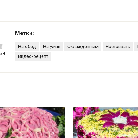
Метки:
На обед
На ужин
Охлаждённым
Настаивать
ее
4
Видео-рецепт