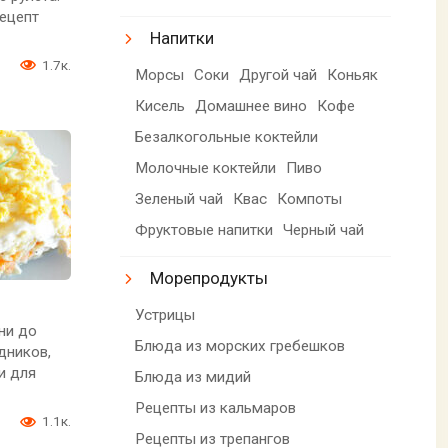
рецепт
Напитки
1.7к.
Морсы
Соки
Другой чай
Коньяк
Кисель
Домашнее вино
Кофе
Безалкогольные коктейли
Молочные коктейли
Пиво
Зеленый чай
Квас
Компоты
Фруктовые напитки
Черный чай
Морепродукты
Устрицы
ни до
Блюда из морских гребешков
дников,
и для
Блюда из мидий
Рецепты из кальмаров
1.1к.
Рецепты из трепангов