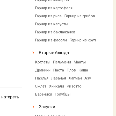
Гарнир из картофеля
Гарнир из риса
Гарнир из грибов
Гарнир из капусты
Гарнир из баклажанов
Гарнир из фасоли
Гарнир из круп
Вторые блюда
Котлеты
Пельмени
Манты
Драники
Паста
Плов
Каша
Паэлья
Лазанья
Лагман
Азу
Омлет
Хинкали
Ризотто
Вареники
Голубцы
 натереть
Закуски