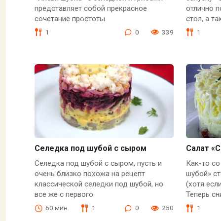
представляет собой прекрасное
отлично 
сочетание простоты
стол, а та
1
0
339
1
Селедка под шубой с сыром
Салат «
Селедка под шубой с сыром, пусть и
Как-то со
очень близко похожа на рецепт
шубой» с
классической селедки под шубой, но
(хотя есл
все же с первого
Теперь с
60 мин.
1
0
250
1