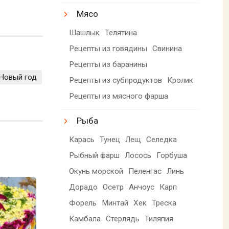
Мясо
Шашлык
Телятина
Рецепты из говядины
Свинина
Рецепты из баранины
Новый год
Рецепты из субпродуктов
Кролик
Рецепты из мясного фарша
Рыба
Карась
Тунец
Лещ
Селедка
Рыбный фарш
Лосось
Горбуша
Окунь морской
Пеленгас
Линь
Дорадо
Осетр
Анчоус
Карп
Форель
Минтай
Хек
Треска
Камбала
Стерлядь
Тиляпия