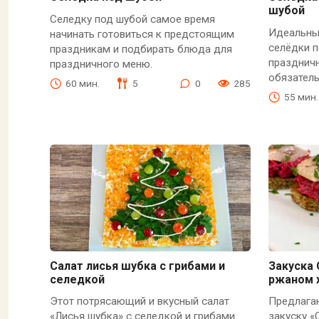
шубой
Селедку под шубой самое время
Идеальны
начинать готовиться к предстоящим
селёдки 
праздникам и подбирать блюда для
праздничн
праздничного меню.
обязател
60 мин.
5
0
285
55 мин.
Салат лисья шубка с грибами и
Закуска 
селедкой
ржаном 
Этот потрясающий и вкусный салат
Предлага
«Лисья шубка» с селедкой и грибами
закуску «