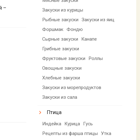
Мясные закуски
й –
Закуски из курицы
Рыбные закуски
Закуски из яиц
Форшмак
Фондю
Сырные закуски
Канапе
Грибные закуски
Фруктовые закуски
Роллы
Овощные закуски
Хлебные закуски
Закуски из морепродуктов
Закуски из сала
Птица
Индейка
Курица
Гусь
Рецепты из фарша птицы
Утка