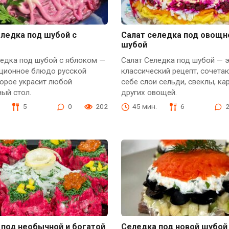
еледка под шубой с
Салат селедка под овощн
шубой
ледка под шубой с яблоком —
Салат Селедка под шубой — 
иционное блюдо русской
классический рецепт, сочета
торое украсит любой
себе слои сельди, свеклы, ка
ый стол.
других овощей.
5
0
202
45 мин.
6
 под необычной и богатой
Селедка под новой шубой