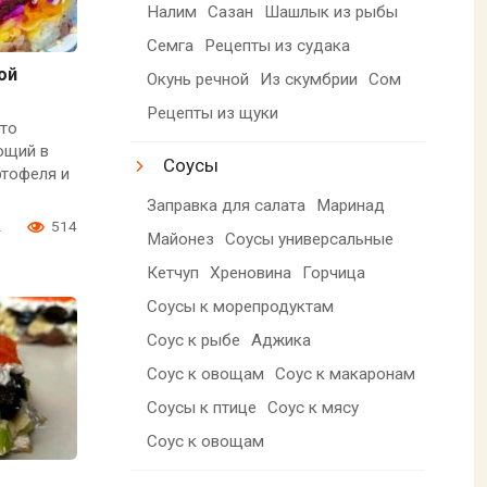
Налим
Сазан
Шашлык из рыбы
Семга
Рецепты из судака
ой
Окунь речной
Из скумбрии
Сом
Рецепты из щуки
это
ющий в
Соусы
ртофеля и
Заправка для салата
Маринад
2
514
Майонез
Соусы универсальные
Кетчуп
Хреновина
Горчица
Соусы к морепродуктам
Соус к рыбе
Аджика
Соус к овощам
Соус к макаронам
Соусы к птице
Соус к мясу
Соус к овощам