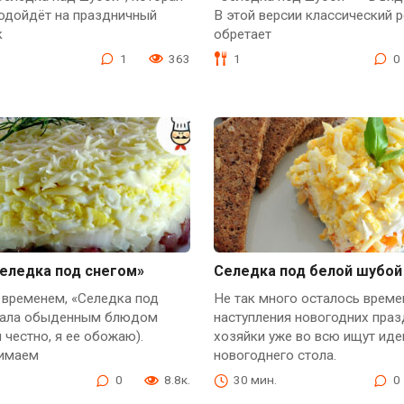
подойдёт на праздничный
В этой версии классический 
к
обретает
1
363
1
0
Селедка под снегом»
Селедка под белой шубой
 временем, «Селедка под
Не так много осталось време
тала обыденным блюдом
наступления новогодних праз
и честно, я ее обожаю).
хозяйки уже во всю ищут иде
нимаем
новогоднего стола.
0
8.8к.
30 мин.
0