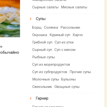
Сырные салаты
Мясные салаты
Супы
Борщ
Солянка
Рассольник
Окрошка
Куриный суп
Харчо
Грибной суп
Суп из утки
й»
Сырный суп
Суп с мясом
необычайно
Рыбные супы
Суп из морепродуктов
Суп из субпродуктов
Прочие супы
Молочные супы
Бульоны
Свекольник
Овощные супы
Гарнир
Гарнир из макарон