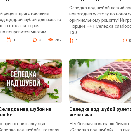
Селедка под шубой легкий са
й рецепт приготовления
новогоднему столу по новом
под щедрой шубой для вашего
оригинальному рецепту! Инг
ого стола, которая
Порции: –+1 Селедка слабос
ьно понравится многим
130
1
0
262
1
Селедка над шубой на
Селедка под шубой рулет
хлебе.
желатина
ю приготовить вкусную
Необычная подача любимого
Селедка над шубой», которая
«Селедка под шубой» — в виде