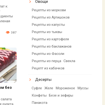
Овощи
лат к
Рецепты из моркови
у
редиенты
Рецепты из Артишоков
оленая
Рецепты из капусты
Рецепты из тыквы
0
387
Рецепты из картофеля
Рецепты из баклажанов
Рецепты из Фасоли
Рецепты из перца
Свекла
Рецепт из кабачков
Десерты
ом без
Суфле
Желе
Мороженое
Муссы
Конфеты
Безе и зефиры
 салата
Панакота
 рулета.