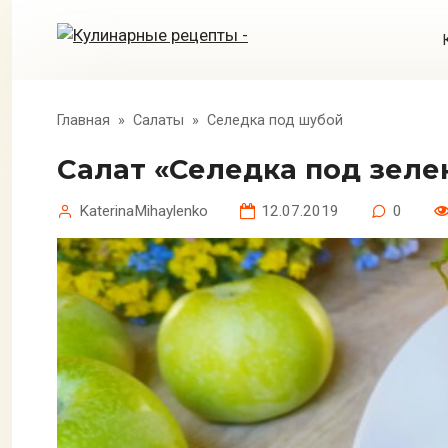
Перейти
к
контенту
Главная
»
Салаты
»
Селедка под шубой
Салат «Селедка под зел
KaterinaMihaylenko
12.07.2019
0