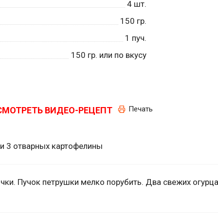
4
шт.
150
гр.
1
пуч.
150
гр. или по вкусу
Печать
СМОТРЕТЬ ВИДЕО-РЕЦЕПТ
 и 3 отварных картофелины
чки. Пучок петрушки мелко порубить. Два свежих огурца