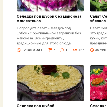
Селедка под шубой без майонеза
Салат С
с желатином
яблоком
Попробуйте салат «Селедка под
Салат Се
шубой» с оригинальной заправкой без
это трад
майонеза. Все ингредиенты,
кухни, ко
традиционные для этого блюда
праздничн
12 час. 0 мин.
6
1
427
30 мин.
Селедка под шубой
Селедка