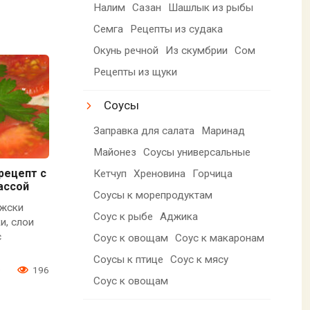
Налим
Сазан
Шашлык из рыбы
Семга
Рецепты из судака
Окунь речной
Из скумбрии
Сом
Рецепты из щуки
Соусы
Заправка для салата
Маринад
Майонез
Соусы универсальные
рецепт с
Кетчуп
Хреновина
Горчица
ассой
Соусы к морепродуктам
ижски
Соус к рыбе
Аджика
и, слои
с
Соус к овощам
Соус к макаронам
Соусы к птице
Соус к мясу
0
196
Соус к овощам