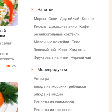
Напитки
Морсы
Соки
Другой чай
Коньяк
Кисель
Домашнее вино
Кофе
вый
Безалкогольные коктейли
ием
Молочные коктейли
Пиво
й салат
Зеленый чай
Квас
Компоты
чного
Фруктовые напитки
Черный чай
готовить
0
253
Морепродукты
Устрицы
Блюда из морских гребешков
Блюда из мидий
Рецепты из кальмаров
Рецепты из трепангов