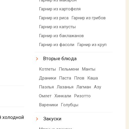
Гарнир из картофеля
Гарнир из риса
Гарнир из грибов
Гарнир из капусты
Гарнир из баклажанов
Гарнир из фасоли
Гарнир из круп
Вторые блюда
Котлеты
Пельмени
Манты
Драники
Паста
Плов
Каша
Паэлья
Лазанья
Лагман
Азу
Омлет
Хинкали
Ризотто
Вареники
Голубцы
ей холодной
Закуски