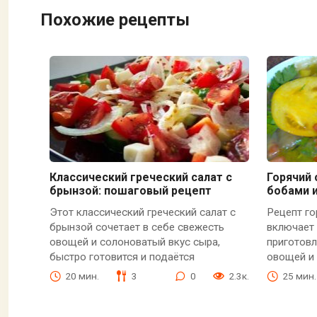
Похожие рецепты
Классический греческий салат с
Горячий 
брынзой: пошаговый рецепт
бобами 
Этот классический греческий салат с
Рецепт го
брынзой сочетает в себе свежесть
включает 
овощей и солоноватый вкус сыра,
приготовл
быстро готовится и подаётся
овощей и 
20 мин.
3
0
2.3к.
25 мин.