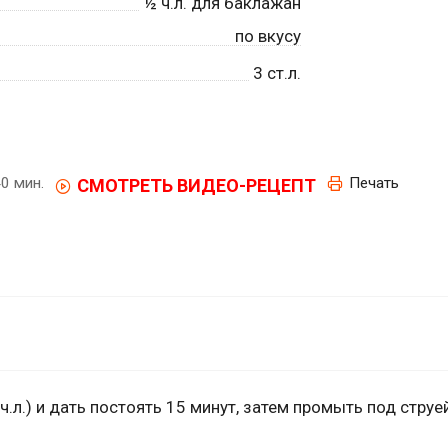
½
ч.л. для баклажан
по вкусу
3
ст.л.
0 мин.
Печать
СМОТРЕТЬ ВИДЕО-РЕЦЕПТ
ч.л.) и дать постоять 15 минут, затем промыть под стру