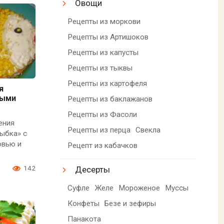
Овощи
Рецепты из моркови
Рецепты из Артишоков
Рецепты из капусты
Рецепты из тыквы
Рецепты из картофеля
я
выми
Рецепты из баклажанов
Рецепты из Фасоли
ения
Рецепты из перца
Свекла
ыбка» с
овью и
Рецепт из кабачков
0
142
Десерты
Суфле
Желе
Мороженое
Муссы
Конфеты
Безе и зефиры
Панакота