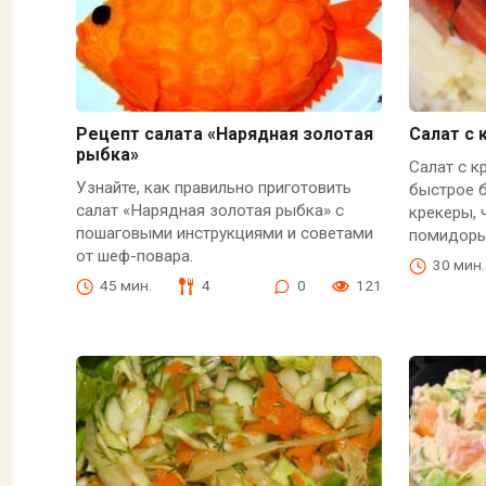
Рецепт салата «Нарядная золотая
Салат с 
рыбка»
Салат с к
Узнайте, как правильно приготовить
быстрое 
салат «Нарядная золотая рыбка» с
крекеры, 
пошаговыми инструкциями и советами
помидоры
от шеф-повара.
30 мин.
45 мин.
4
0
121