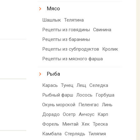
Мясо
Шашлык
Телятина
Рецепты из говядины
Свинина
Рецепты из баранины
Рецепты из субпродуктов
Кролик
Рецепты из мясного фарша
Рыба
Карась
Тунец
Лещ
Селедка
Рыбный фарш
Лосось
Горбуша
Окунь морской
Пеленгас
Линь
Дорадо
Осетр
Анчоус
Карп
Форель
Минтай
Хек
Треска
Камбала
Стерлядь
Тиляпия