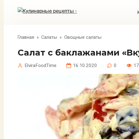
Перейти
к
контенту
Главная
»
Салаты
»
Овощные салаты
Салат с баклажанами «Вк
ElviraFoodTime
16.10.2020
0
17