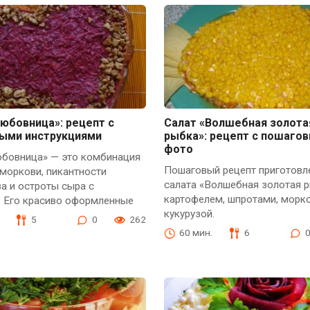
юбовница»: рецепт с
Салат «Волшебная золота
ыми инструкциями
рыбка»: рецепт с пошаго
фото
юбовница» — это комбинация
Пошаговый рецепт приготовл
моркови, пикантности
салата «Волшебная золотая р
а и остроты сыра с
картофелем, шпротами, морк
. Его красиво оформленные
кукурузой.
5
0
262
60 мин.
6