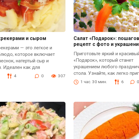
крекерами и сыром
Салат «Подарок»: пошаго
рецепт с фото и украшен
рекерами — это легкое и
Приготовьте яркий и красивы
блюдо, которое включает
«Подарок», который станет
чеснок, натертый сыр и
украшением любого праздни
. Идеален как для
стола. Узнайте, как легко при
4
0
307
1 час. 30 мин.
6