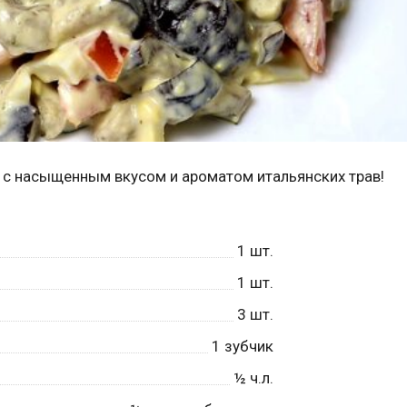
й с насыщенным вкусом и ароматом итальянских трав!
1
шт.
1
шт.
3
шт.
1
зубчик
½
ч.л.