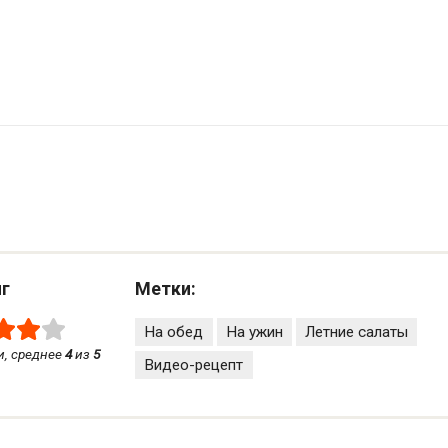
нг
Метки:
На обед
На ужин
Летние салаты
, среднее
4
из
5
Видео-рецепт