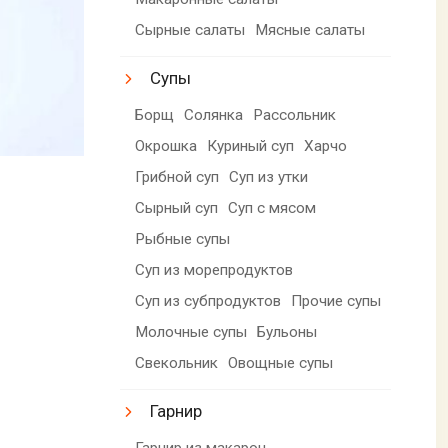
Сырные салаты
Мясные салаты
Супы
Борщ
Солянка
Рассольник
Окрошка
Куриный суп
Харчо
Грибной суп
Суп из утки
Сырный суп
Суп с мясом
Рыбные супы
Суп из морепродуктов
Суп из субпродуктов
Прочие супы
Молочные супы
Бульоны
Свекольник
Овощные супы
Гарнир
Гарнир из макарон