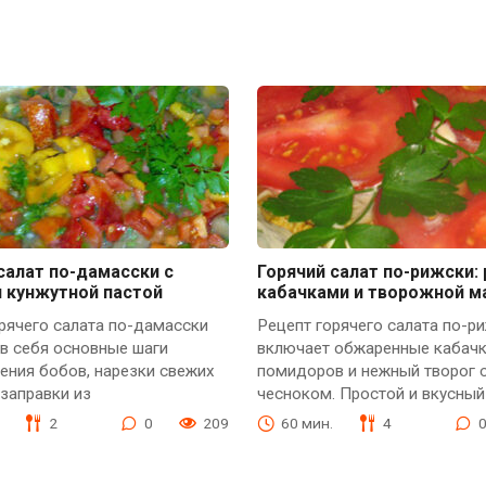
салат по-дамасски с
Горячий салат по-рижски: 
и кунжутной пастой
кабачками и творожной м
рячего салата по-дамасски
Рецепт горячего салата по-р
в себя основные шаги
включает обжаренные кабачк
ения бобов, нарезки свежих
помидоров и нежный творог 
заправки из
чесноком. Простой и вкусный
2
0
209
60 мин.
4