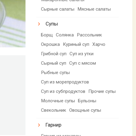
Сырные салаты
Мясные салаты
Супы
Борщ
Солянка
Рассольник
Окрошка
Куриный суп
Харчо
Грибной суп
Суп из утки
Сырный суп
Суп с мясом
Рыбные супы
Суп из морепродуктов
Суп из субпродуктов
Прочие супы
Молочные супы
Бульоны
Свекольник
Овощные супы
Гарнир
Гарнир из макарон