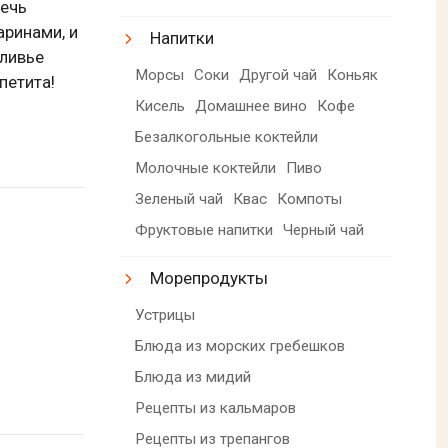
речь
аринами, и
Напитки
оливье
Морсы
Соки
Другой чай
Коньяк
петита!
Кисель
Домашнее вино
Кофе
Безалкогольные коктейли
Молочные коктейли
Пиво
Зеленый чай
Квас
Компоты
Фруктовые напитки
Черный чай
Морепродукты
Устрицы
Блюда из морских гребешков
Блюда из мидий
Рецепты из кальмаров
Рецепты из трепангов