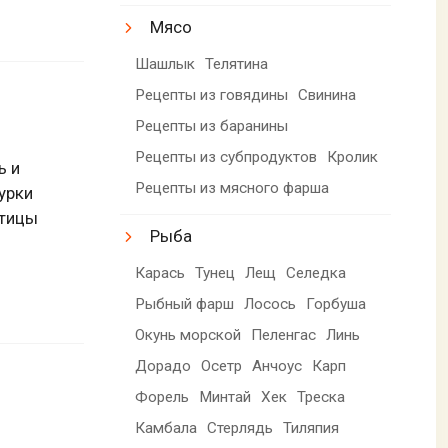
Мясо
Шашлык
Телятина
Рецепты из говядины
Свинина
Рецепты из баранины
Рецепты из субпродуктов
Кролик
ь и
Рецепты из мясного фарша
урки
птицы
Рыба
Карась
Тунец
Лещ
Селедка
Рыбный фарш
Лосось
Горбуша
Окунь морской
Пеленгас
Линь
Дорадо
Осетр
Анчоус
Карп
Форель
Минтай
Хек
Треска
Камбала
Стерлядь
Тиляпия