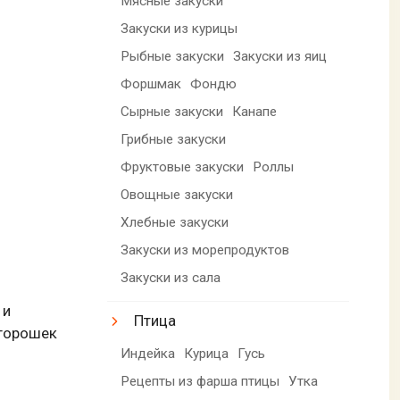
Мясные закуски
Закуски из курицы
Рыбные закуски
Закуски из яиц
Форшмак
Фондю
Сырные закуски
Канапе
Грибные закуски
Фруктовые закуски
Роллы
Овощные закуски
Хлебные закуски
Закуски из морепродуктов
Закуски из сала
 и
Птица
 горошек
Индейка
Курица
Гусь
Рецепты из фарша птицы
Утка