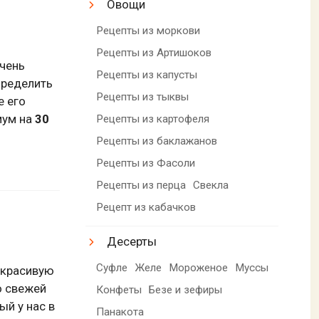
Овощи
Рецепты из моркови
Рецепты из Артишоков
Очень
Рецепты из капусты
пределить
Рецепты из тыквы
е его
мум на
30
Рецепты из картофеля
Рецепты из баклажанов
Рецепты из Фасоли
Рецепты из перца
Свекла
Рецепт из кабачков
Десерты
Суфле
Желе
Мороженое
Муссы
 красивую
о свежей
Конфеты
Безе и зефиры
ый у нас в
Панакота