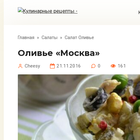
Перейти
к
контенту
Главная
»
Салаты
»
Салат Оливье
Оливье «Москва»
Cheesy
21.11.2016
0
161