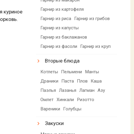
Гарнир из картофеля
я куриное
Гарнир из риса
Гарнир из грибов
морковь.
Гарнир из капусты
Гарнир из баклажанов
Гарнир из фасоли
Гарнир из круп
Вторые блюда
Котлеты
Пельмени
Манты
Драники
Паста
Плов
Каша
Паэлья
Лазанья
Лагман
Азу
Омлет
Хинкали
Ризотто
Вареники
Голубцы
Закуски