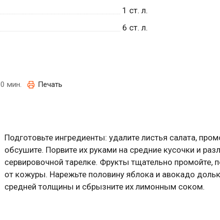
1
ст. л.
6
ст. л.
0 мин.
Печать
Подготовьте ингредиенты: удалите листья салата, пром
обсушите. Порвите их руками на средние кусочки и раз
сервировочной тарелке. Фрукты тщательно промойте, п
от кожуры. Нарежьте половину яблока и авокадо доль
средней толщины и сбрызните их лимонным соком.