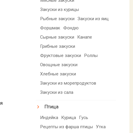
Мясные закуски
Закуски из курицы
Рыбные закуски
Закуски из яиц
Форшмак
Фондю
Сырные закуски
Канапе
Грибные закуски
Фруктовые закуски
Роллы
Овощные закуски
Хлебные закуски
Закуски из морепродуктов
Закуски из сала
ля
Птица
Индейка
Курица
Гусь
Рецепты из фарша птицы
Утка