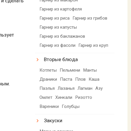
 и сделать
Гарнир из картофеля
Гарнир из риса
Гарнир из грибов
Гарнир из капусты
льзует
Гарнир из баклажанов
Гарнир из фасоли
Гарнир из круп
Вторые блюда
Котлеты
Пельмени
Манты
Драники
Паста
Плов
Каша
нным.
Паэлья
Лазанья
Лагман
Азу
Омлет
Хинкали
Ризотто
Вареники
Голубцы
Закуски