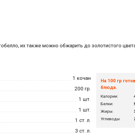
тобелло, их также можно обжарить до золотистого цвета
1
кочан
На 100 гр гото
блюда.
200
гр.
Калории:
1
шт.
Белки:
1
шт.
Жиры:
Углеводы:
1
ст. л.
3
ст. л.