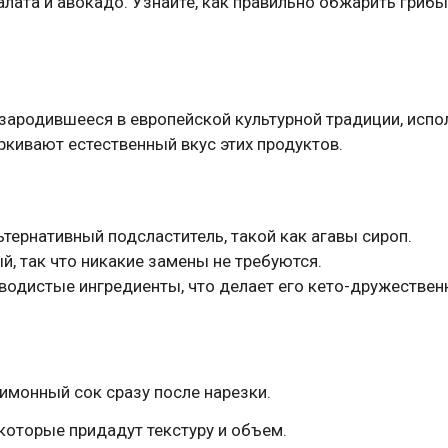
алата и авокадо. Узнайте, как правильно обжарить грибы
 зародившееся в европейской культурной традиции, испо
кивают естественный вкус этих продуктов.
ьтернативный подсластитель, такой как агавы сироп.
й, так что никакие замены не требуются.
леводистые ингредиенты, что делает его кето-дружестве
имонный сок сразу после нарезки.
которые придадут текстуру и объем.