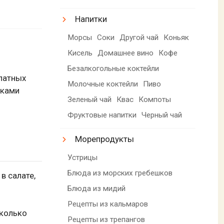
Напитки
Морсы
Соки
Другой чай
Коньяк
Кисель
Домашнее вино
Кофе
Безалкогольные коктейли
алатных
Молочные коктейли
Пиво
ьками
Зеленый чай
Квас
Компоты
Фруктовые напитки
Черный чай
Морепродукты
Устрицы
Блюда из морских гребешков
в салате,
Блюда из мидий
Рецепты из кальмаров
сколько
Рецепты из трепангов