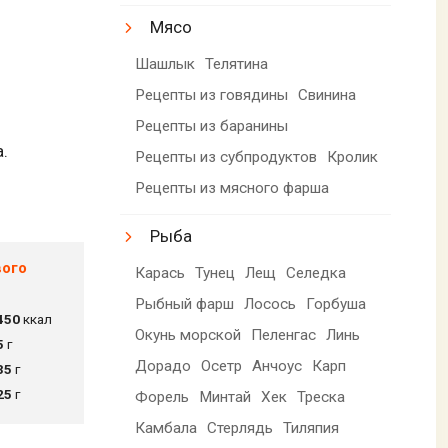
Мясо
Шашлык
Телятина
Рецепты из говядины
Свинина
Рецепты из баранины
.
Рецепты из субпродуктов
Кролик
Рецепты из мясного фарша
Рыба
вого
Карась
Тунец
Лещ
Селедка
Рыбный фарш
Лосось
Горбуша
450
ккал
Окунь морской
Пеленгас
Линь
5
г
Дорадо
Осетр
Анчоус
Карп
35
г
25
г
Форель
Минтай
Хек
Треска
Камбала
Стерлядь
Тиляпия