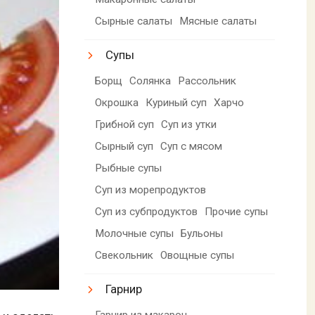
Сырные салаты
Мясные салаты
Супы
Борщ
Солянка
Рассольник
Окрошка
Куриный суп
Харчо
Грибной суп
Суп из утки
Сырный суп
Суп с мясом
Рыбные супы
Суп из морепродуктов
Суп из субпродуктов
Прочие супы
Молочные супы
Бульоны
Свекольник
Овощные супы
Гарнир
Гарнир из макарон