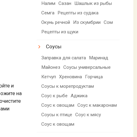
Налим
Сазан
Шашлык из рыбы
Семга
Рецепты из судака
Окунь речной
Из скумбрии
Сом
Рецепты из щуки
Соусы
Заправка для салата
Маринад
Майонез
Соусы универсальные
Кетчуп
Хреновина
Горчица
ойте и
Соусы к морепродуктам
ложите на
Соус к рыбе
Аджика
очистите
Соус к овощам
Соус к макаронам
ками
Соусы к птице
Соус к мясу
Соус к овощам