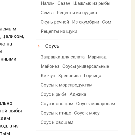
Налим
Сазан
Шашлык из рыбы
Семга
Рецепты из судака
Окунь речной
Из скумбрии
Сом
итаемым
Рецепты из щуки
 целиком,
ую на
Соусы
м
Заправка для салата
Маринад
онными
Майонез
Соусы универсальные
Кетчуп
Хреновина
Горчица
Соусы к морепродуктам
Соус к рыбе
Аджика
ально
Соус к овощам
Соус к макаронам
этой рыбы
Соусы к птице
Соус к мясу
заем
Соус к овощам
юд, а из
отым