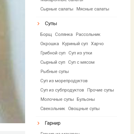
Сырные салаты
Мясные салаты
Супы
Борщ
Солянка
Рассольник
Окрошка
Куриный суп
Харчо
Грибной суп
Суп из утки
Сырный суп
Суп с мясом
Рыбные супы
Суп из морепродуктов
Суп из субпродуктов
Прочие супы
Молочные супы
Бульоны
Свекольник
Овощные супы
Гарнир
Гарнир из макарон