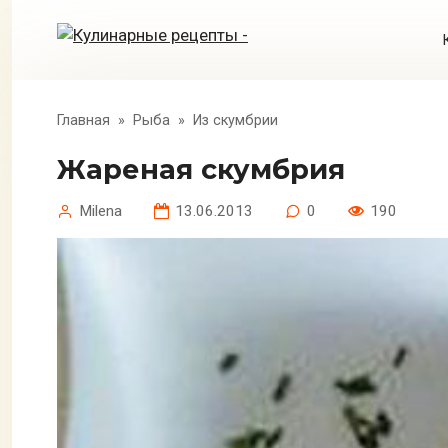
Перейти
к
контенту
Главная
»
Рыба
»
Из скумбрии
Жареная скумбрия
Milena
13.06.2013
0
190