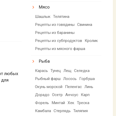
Мясо
Шашлык
Телятина
Рецепты из говядины
Свинина
Рецепты из баранины
Рецепты из субпродуктов
Кролик
Рецепты из мясного фарша
Рыба
Карась
Тунец
Лещ
Селедка
от любых
Рыбный фарш
Лосось
Горбуша
 для
Окунь морской
Пеленгас
Линь
Дорадо
Осетр
Анчоус
Карп
Форель
Минтай
Хек
Треска
Камбала
Стерлядь
Тиляпия