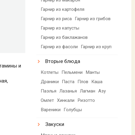
Гарнир из картофеля
Гарнир из риса
Гарнир из грибов
Гарнир из капусты
Гарнир из баклажанов
Гарнир из фасоли
Гарнир из круп
Вторые блюда
итамины и
Котлеты
Пельмени
Манты
ная,
Драники
Паста
Плов
Каша
Паэлья
Лазанья
Лагман
Азу
Омлет
Хинкали
Ризотто
Вареники
Голубцы
Закуски