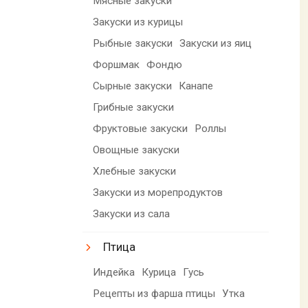
Мясные закуски
Закуски из курицы
Рыбные закуски
Закуски из яиц
Форшмак
Фондю
Сырные закуски
Канапе
Грибные закуски
Фруктовые закуски
Роллы
Овощные закуски
Хлебные закуски
Закуски из морепродуктов
Закуски из сала
Птица
Индейка
Курица
Гусь
Рецепты из фарша птицы
Утка