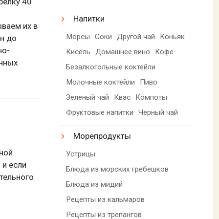
релку 40
Напитки
ваем их в
Морсы
Соки
Другой чай
Коньяк
н до
но-
Кисель
Домашнее вино
Кофе
онных
Безалкогольные коктейли
Молочные коктейли
Пиво
Зеленый чай
Квас
Компоты
Фруктовые напитки
Черный чай
Морепродукты
ной
Устрицы
 и если
Блюда из морских гребешков
тельного
Блюда из мидий
Рецепты из кальмаров
Рецепты из трепангов