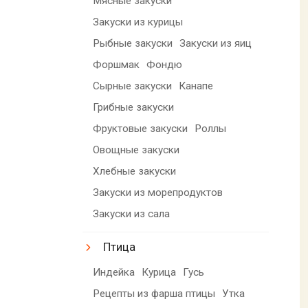
Мясные закуски
Закуски из курицы
Рыбные закуски
Закуски из яиц
Форшмак
Фондю
Сырные закуски
Канапе
Грибные закуски
Фруктовые закуски
Роллы
Овощные закуски
Хлебные закуски
Закуски из морепродуктов
Закуски из сала
Птица
Индейка
Курица
Гусь
Рецепты из фарша птицы
Утка