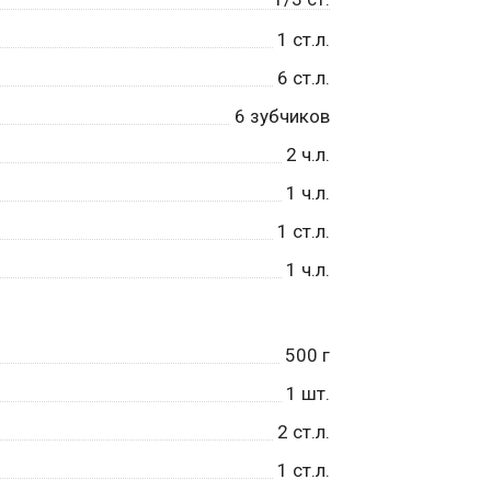
1
ст.л.
6
ст.л.
6
зубчиков
2
ч.л.
1
ч.л.
1
ст.л.
1
ч.л.
500
г
1
шт.
2
ст.л.
1
ст.л.