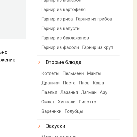
Гарнир из картофеля
Гарнир из риса
Гарнир из грибов
Гарнир из капусты
Гарнир из баклажанов
Гарнир из фасоли
Гарнир из круп
ьно
ужение
Вторые блюда
Котлеты
Пельмени
Манты
Драники
Паста
Плов
Каша
Паэлья
Лазанья
Лагман
Азу
Омлет
Хинкали
Ризотто
Вареники
Голубцы
Закуски