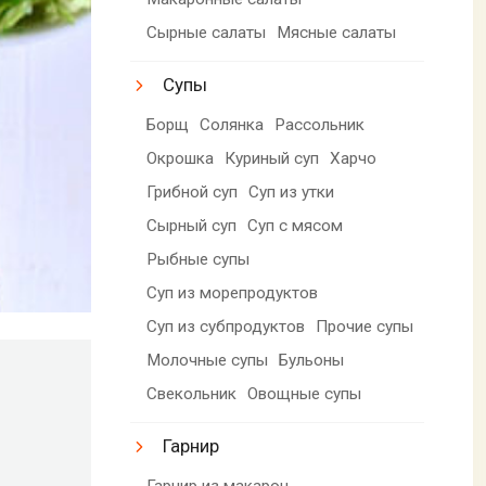
Сырные салаты
Мясные салаты
Супы
Борщ
Солянка
Рассольник
Окрошка
Куриный суп
Харчо
Грибной суп
Суп из утки
Сырный суп
Суп с мясом
Рыбные супы
Суп из морепродуктов
Суп из субпродуктов
Прочие супы
Молочные супы
Бульоны
Свекольник
Овощные супы
Гарнир
Гарнир из макарон