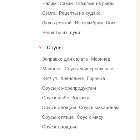
Налим
Сазан
Шашлык из рыбы
Семга
Рецепты из судака
Окунь речной
Из скумбрии
Сом
Рецепты из щуки
Соусы
Заправка для салата
Маринад
Майонез
Соусы универсальные
Кетчуп
Хреновина
Горчица
Соусы к морепродуктам
Соус к рыбе
Аджика
Соус к овощам
Соус к макаронам
Соусы к птице
Соус к мясу
Соус к овощам