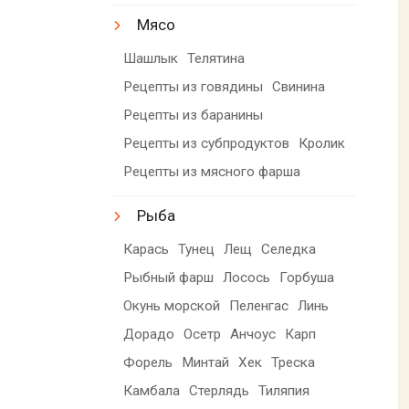
Мясо
Шашлык
Телятина
Рецепты из говядины
Свинина
Рецепты из баранины
Рецепты из субпродуктов
Кролик
Рецепты из мясного фарша
Рыба
Карась
Тунец
Лещ
Селедка
Рыбный фарш
Лосось
Горбуша
Окунь морской
Пеленгас
Линь
Дорадо
Осетр
Анчоус
Карп
Форель
Минтай
Хек
Треска
Камбала
Стерлядь
Тиляпия