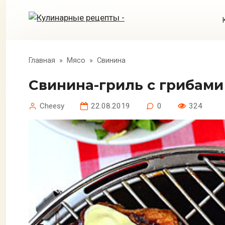
Перейти
к
контенту
Главная
»
Мясо
»
Свинина
Свинина-гриль с грибам
Cheesy
22.08.2019
0
324