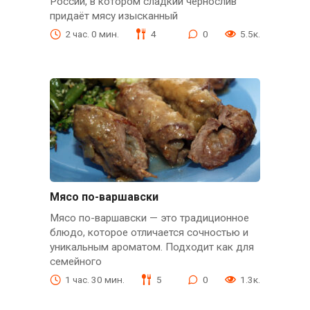
России, в котором сладкий чернослив
придаёт мясу изысканный
2 час. 0 мин.
4
0
5.5к.
Мясо по-варшавски
Мясо по-варшавски — это традиционное
блюдо, которое отличается сочностью и
уникальным ароматом. Подходит как для
семейного
1 час. 30 мин.
5
0
1.3к.