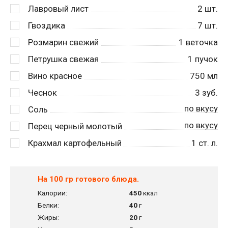
Лавровый лист
2
шт.
Гвоздика
7
шт.
Розмарин свежий
1
веточка
Петрушка свежая
1
пучок
Вино красное
750
мл
Чеснок
3
зуб.
по вкусу
Соль
по вкусу
Перец черный молотый
Крахмал картофельный
1
ст. л.
На 100 гр готового блюда.
Калории:
450
ккал
Белки:
40
г
Жиры:
20
г