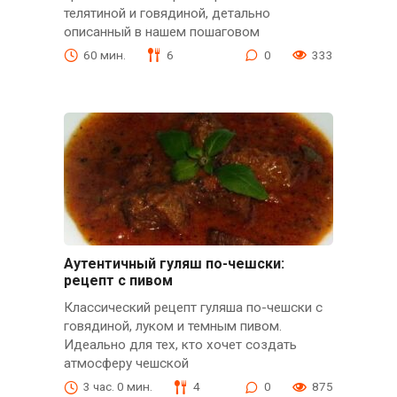
телятиной и говядиной, детально
описанный в нашем пошаговом
60 мин.
6
0
333
Аутентичный гуляш по-чешски:
рецепт с пивом
Классический рецепт гуляша по-чешски с
говядиной, луком и темным пивом.
Идеально для тех, кто хочет создать
атмосферу чешской
3 час. 0 мин.
4
0
875