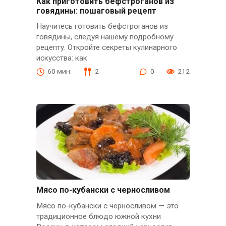
Как приготовить бефстроганов из
говядины: пошаговый рецепт
Научитесь готовить бефстроганов из
говядины, следуя нашему подробному
рецепту. Откройте секреты кулинарного
искусства: как
60 мин.
2
0
212
Мясо по-кубански с черносливом
Мясо по-кубански с черносливом — это
традиционное блюдо южной кухни