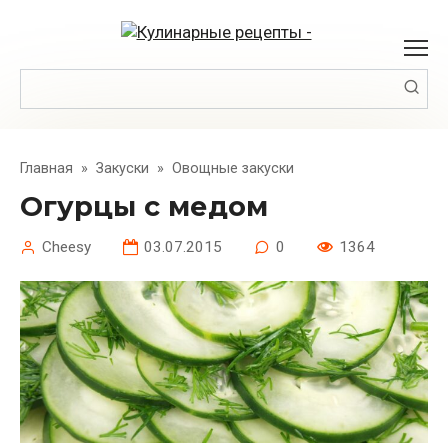
Перейти
к
контенту
Поиск:
Главная
»
Закуски
»
Овощные закуски
Огурцы с медом
Cheesy
03.07.2015
0
1364