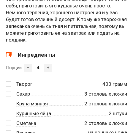
себя, приготовить это кушанье очень просто.
Немного терпения, хорошего настроения и у вас
будет готов отличный десерт. К тому же творожная
запеканка очень сытная и питательная, поэтому вы
можете приготовить ее на завтрак или подать на
полдник.
Ингредиенты
Порции:
–
+
Творог
400
грамм
Сахар
3
столовых ложки
Крупа манная
2
столовых ложки
Куринные яйца
2
штуки
Сметана
2
столовых ложки
на кончике ножа
Ванилин