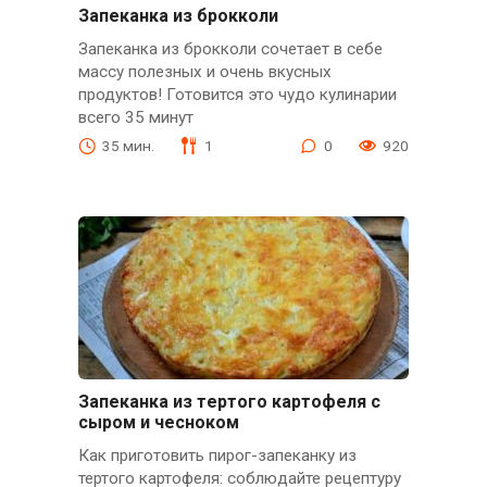
Запеканка из брокколи
Запеканка из брокколи сочетает в себе
массу полезных и очень вкусных
продуктов! Готовится это чудо кулинарии
всего 35 минут
35 мин.
1
0
920
Зaпeкaнкa из тeртого кaртофeля с
сыром и чeсноком
Как приготовить пирог-запеканку из
тертого картофеля: соблюдайте рецептуру