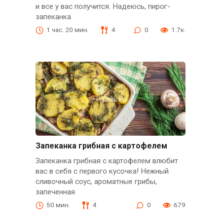
и все у вас получится. Надеюсь, пирог-
запеканка
1 час. 20 мин.
4
0
1.7к.
Запеканка грибная с картофелем
Запеканка грибная с картофелем влюбит
вас в себя с первого кусочка! Нежный
сливочный соус, ароматные грибы,
запеченная
50 мин.
4
0
679