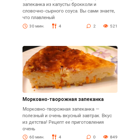
запеканка из капусты брокколи и
словочно-сырного соуса. Вы сами знаете,
что плавленый
30 мин.
4
2
521
Морковно-творожная запеканка
Морковно-творожная запеканка —
полезный и очень вкусный завтрак. Вкус
из детства! Рецепт ее приготовления
очень
60 мин.
4
0
849