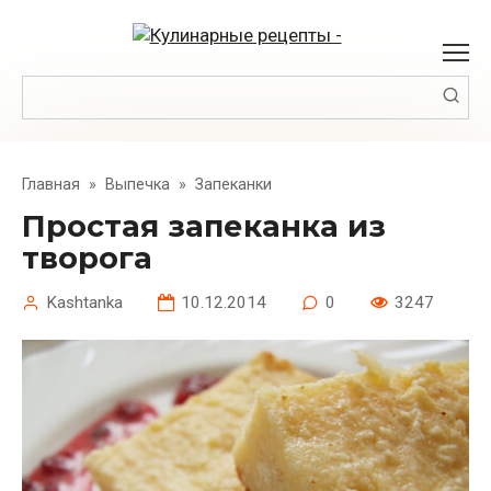
Перейти
к
контенту
Поиск:
Главная
»
Выпечка
»
Запеканки
Простая запеканка из
творога
Kashtanka
10.12.2014
0
3247